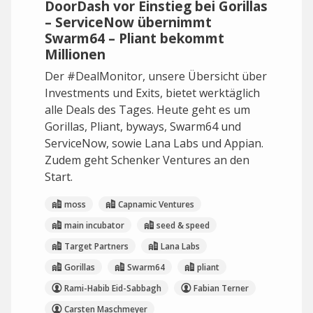
DoorDash vor Einstieg bei Gorillas
– ServiceNow übernimmt
Swarm64 – Pliant bekommt
Millionen
Der #DealMonitor, unsere Übersicht über
Investments und Exits, bietet werktäglich
alle Deals des Tages. Heute geht es um
Gorillas, Pliant, byways, Swarm64 und
ServiceNow, sowie Lana Labs und Appian.
Zudem geht Schenker Ventures an den
Start.
moss
Capnamic Ventures
main incubator
seed & speed
Target Partners
Lana Labs
Gorillas
Swarm64
pliant
Rami-Habib Eid-Sabbagh
Fabian Terner
Carsten Maschmeyer