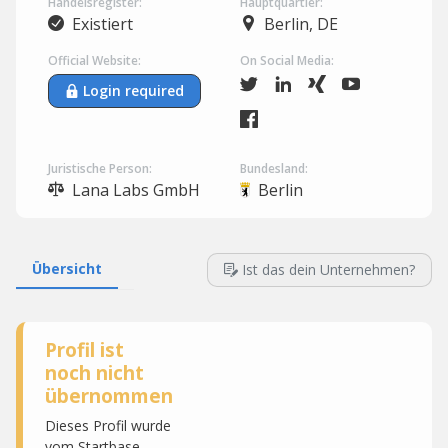
Handelsregister:
Hauptquartier:
Existiert
Berlin, DE
Official Website:
On Social Media:
Login required
Juristische Person:
Bundesland:
Lana Labs GmbH
Berlin
Übersicht
Ist das dein Unternehmen?
Profil ist
noch nicht
übernommen
Dieses Profil wurde
vom Startbase