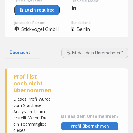
Official Website:
On Social Media:
Login required
Juristische Person:
Bundesland:
Stickvogel GmbH
Berlin
Übersicht
Ist das dein Unternehmen?
Profil ist
noch nicht
übernommen
Dieses Profil wurde
vom Startbase
Analysten-Team
Ist das dein Unternehmen?
erstellt. Wenn Du
ein Teammitglied
Profil übernehmen
dieses