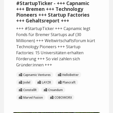
#StartupTicker - +++ Capnamic
+++ Bremen +++ Technology
Pioneers +++ Startup Factories
+++ Gehaltsreport +++
+++ #StartupTicker +++ Capnamic legt
Fonds für Bremer Startups auf (30
Millionen) +++ Weltwirtschaftsforum kürt
Technology Pioneers +++ Startup
Factories: 15 Universitäten erhalten
Förderung +++ So viel zahlen sich
Gründer:innen +++
Capnamic Ventures
HelloBetter
Jodel
LAYZR
Plancraft
ConstellR
Creandum
Marvel Fusion
COBOWORX