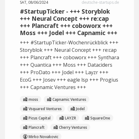
SAT, 08/06/2024
deutsche-startups.de
#StartupTicker - +++ Storyblok
+++ Neural Concept +++ re:cap
+++ Plancraft +++ coboworx +++
Moss +++ Jodel +++ Capnamic +++
+++ #StartupTicker-Wochenrückblick +++
Storyblok +++ Neural Concept +++ re:cap
+++ Plancraft +++ coboworx +++ Synthara
+++ Quantica +++ Moss +++ Dataciders
+++ ProDato +++ Jodel +++ Layzr +++
EcoG +++ Josev +++ eagle lsp +++ Progius
+++ Capnamic Ventures +++
moss
Capnamic Ventures
Vsquared Ventures
Jodel
Picus Capital
LAYZR
SquareOne
Plancraft
Cherry Ventures
Mirko Novakovic