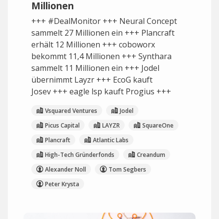
Millionen
+++ #DealMonitor +++ Neural Concept
sammelt 27 Millionen ein +++ Plancraft
erhält 12 Millionen +++ coboworx
bekommt 11,4 Millionen +++ Synthara
sammelt 11 Millionen ein +++ Jodel
übernimmt Layzr +++ EcoG kauft
Josev +++ eagle lsp kauft Progius +++
Vsquared Ventures
Jodel
Picus Capital
LAYZR
SquareOne
Plancraft
Atlantic Labs
High-Tech Gründerfonds
Creandum
Alexander Noll
Tom Segbers
Peter Krysta