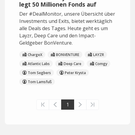
legt 50 Millionen Fonds auf
Der #DealMonitor, unsere Übersicht über
Investments und Exits, bietet werktäglich
alle Deals des Tages. Heute geht es um
Layzr, Deep Care und den Impact-
Geldgeber BonVenture.
ChargeX
BONVENTURE
LAYZR
Atlantic Labs
Deep Care
Comgy
Tom Segbers
Peter Krysta
Tom Lamsfuß
1