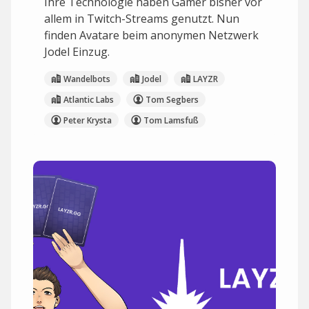
Ihre Technologie haben Gamer bisher vor
allem in Twitch-Streams genutzt. Nun
finden Avatare beim anonymen Netzwerk
Jodel Einzug.
Wandelbots
Jodel
LAYZR
Atlantic Labs
Tom Segbers
Peter Krysta
Tom Lamsfuß