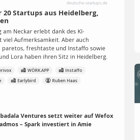
deutsche-startups.de
 20 Startups aus Heidelberg,
ten
g am Neckar erlebt dank des KI-
t viel Aufmerksamkeit. Aber auch
aretos, freshtaste und Instaffo sowie
nd Lora haben ihren Sitz in Heidelberg.
erivox
WÖRK.APP
Instaffo
e
Earlybird
Ruben Haas