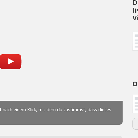
D
l
V
O