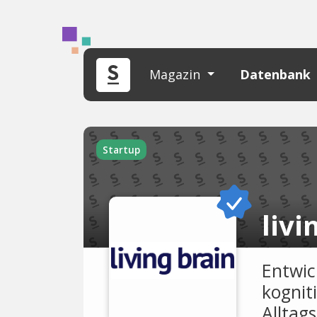
Magazin
Datenbank
Startup
livi
Entwic
kognit
Alltag