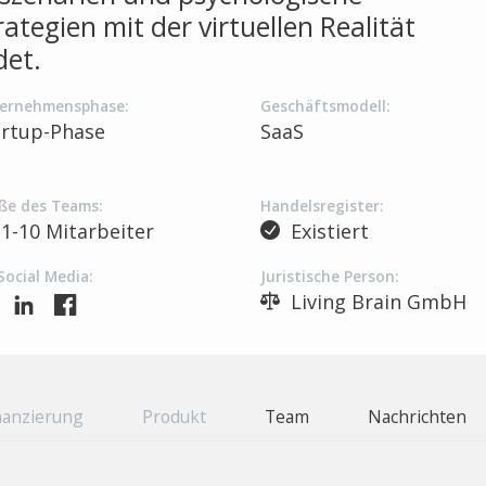
ategien mit der virtuellen Realität
det.
ernehmensphase:
Geschäftsmodell:
artup-Phase
SaaS
ße des Teams:
Handelsregister:
1-10 Mitarbeiter
Existiert
Social Media:
Juristische Person:
Living Brain GmbH
nanzierung
Produkt
Team
Nachrichten