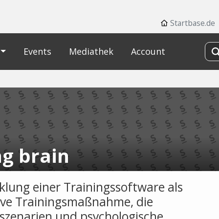
Startbase.de
Events
Mediathek
Account
ng brain
klung einer Trainingssoftware als
ive Trainingsmaßnahme, die
sszenarien und psychologische