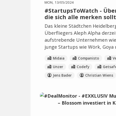
MON, 13/05/2024
#StartupsToWatch - Über
die sich alle merken soll
Das kleine Städtchen Heidelber
Überfliegers Aleph Alpha derzei
aufstrebende Unternehmen wie p
junge Startups wie Wörk, Goya u
Midaia
Companisto
V
Unzer
Codefy
Getsaf
Jens Bader
Christian Wiens