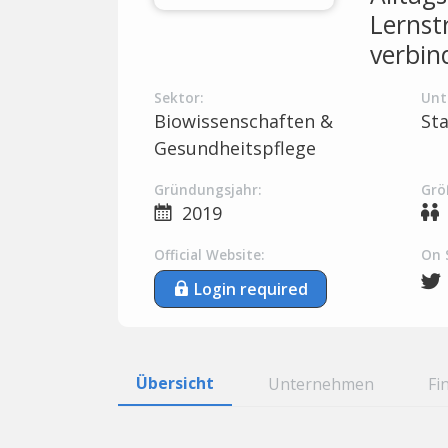
Lernstr
verbin
Sektor:
Unt
Biowissenschaften &
St
Gesundheitspflege
Gründungsjahr:
Grö
2019
Official Website:
On 
Login required
Übersicht
Unternehmen
Fi