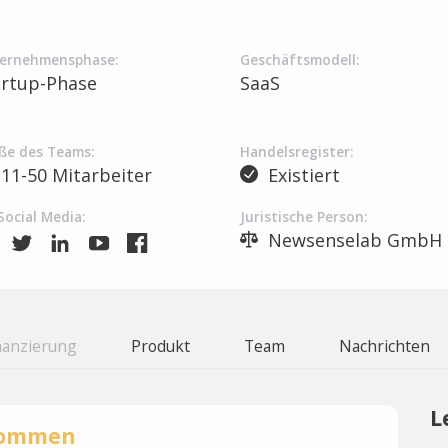
ernehmensphase:
Geschäftsmodell:
artup-Phase
SaaS
ße des Teams:
Handelsregister:
11-50 Mitarbeiter
Existiert
Social Media:
Juristische Person:
Newsenselab GmbH
nanzierung
Produkt
Team
Nachrichten
L
rnommen