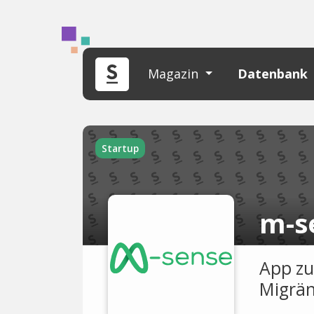
Magazin
Datenbank
Startup
m-s
App zu
Migrän