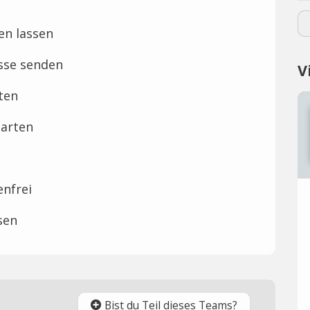
en lassen
sse senden
V
ten
tarten
enfrei
sen
Bist du Teil dieses Teams?