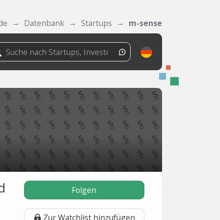
de
Datenbank
Startups
m-sense
d
Folgen
Zur Watchlist hinzufügen