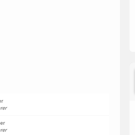
er
rer
ber
rer