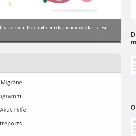
D
m
 Migräne
programm
O
Akut-Hilfe
ztreports