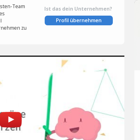
lysten-Team
Ist das dein Unternehmen?
es
Profil übernehmen
l
rnehmen zu