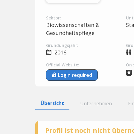
Sektor:
Unt
Biowissenschaften &
St
Gesundheitspflege
Gründungsjahr:
Grö
2016
Official Website:
On 
Login required
Übersicht
Unternehmen
Fi
Profil ist noch nicht übe