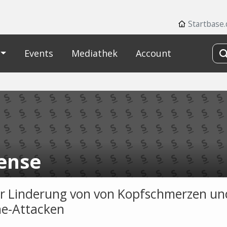
Startbase.
Events
Mediathek
Account
ense
r Linderung von von Kopfschmerzen un
e-Attacken