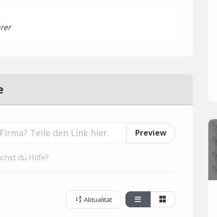
rer
e
Preview
chst du Hilfe?
Aktualität