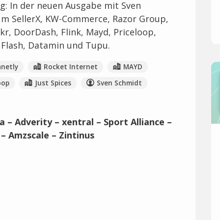
ag: In der neuen Ausgabe mit Sven
um SellerX, KW-Commerce, Razor Group,
Jokr, DoorDash, Flink, Mayd, Priceloop,
, Flash, Datamin und Tupu.
anetly
Rocket Internet
MAYD
oop
Just Spices
Sven Schmidt