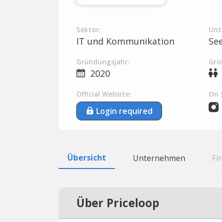
Sektor:
Unt
IT und Kommunikation
Se
Gründungsjahr:
Grö
2020
Official Website:
On 
Login required
Übersicht
Unternehmen
Fi
Über Priceloop