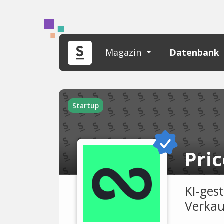
Magazin
Datenbank
Startup
Pri
KI-ges
Verkau