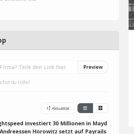
op
Preview
chst du Hilfe?
Aktualität