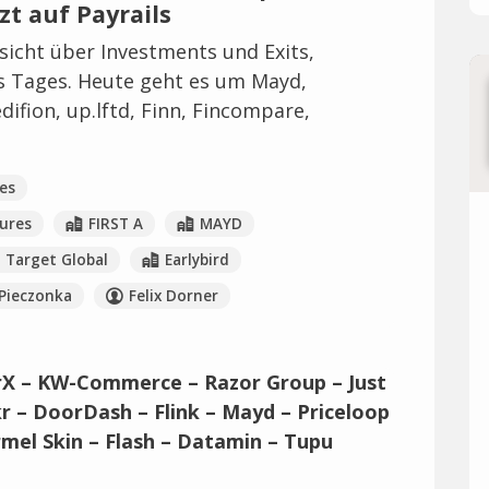
t auf Payrails
icht über Investments und Exits,
es Tages. Heute geht es um Mayd,
edifion, up.lftd, Finn, Fincompare,
es
ures
FIRST A
MAYD
Target Global
Earlybird
Pieczonka
Felix Dorner