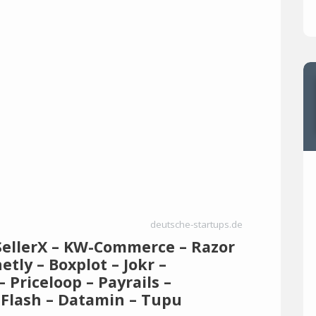
deutsche-startups.de
 SellerX – KW-Commerce – Razor
etly – Boxplot – Jokr –
 Priceloop – Payrails –
– Flash – Datamin – Tupu