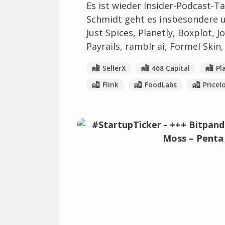
Es ist wieder Insider-Podcast-T
Schmidt geht es insbesondere 
Just Spices, Planetly, Boxplot, 
Payrails, ramblr.ai, Formel Skin
SellerX
468 Capital
Pl
Flink
FoodLabs
Pricel