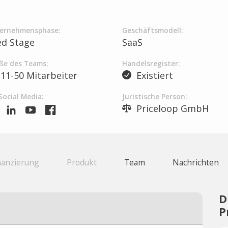
ernehmensphase:
Geschäftsmodell:
ed Stage
SaaS
ße des Teams:
Handelsregister:
11-50 Mitarbeiter
Existiert
Social Media:
Juristische Person:
Priceloop GmbH
nanzierung
Produkt
Team
Nachrichten
D
P