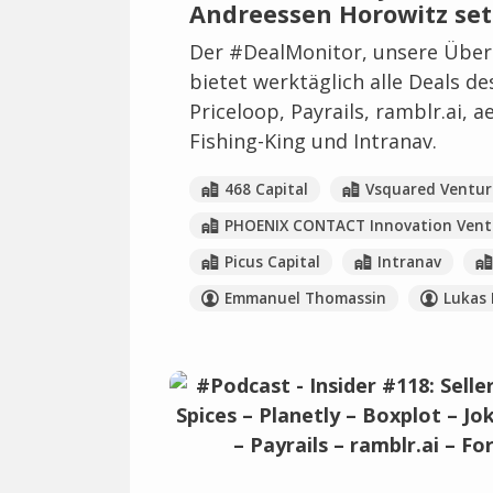
Andreessen Horowitz setz
Der #DealMonitor, unsere Übers
bietet werktäglich alle Deals d
Priceloop, Payrails, ramblr.ai, a
Fishing-King und Intranav.
468 Capital
Vsquared Ventur
PHOENIX CONTACT Innovation Vent
Picus Capital
Intranav
Emmanuel Thomassin
Lukas 