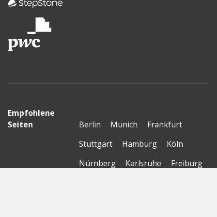
Empfohlene
Seiten
Berlin
Munich
Frankfurt
Stuttgart
Hamburg
Köln
Nürnberg
Karlsruhe
Freiburg
The Female Company
Creditshelf
HTGF
Vialytics