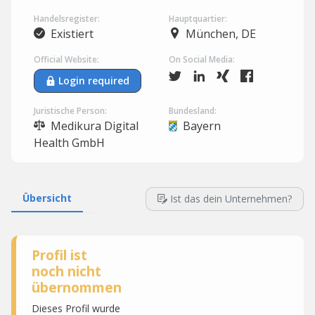
Handelsregister:
Hauptquartier:
Existiert
München, DE
Official Website:
On Social Media:
Login required
Juristische Person:
Bundesland:
Medikura Digital
Bayern
Health GmbH
Übersicht
Ist das dein Unternehmen?
Profil ist
noch nicht
übernommen
Dieses Profil wurde