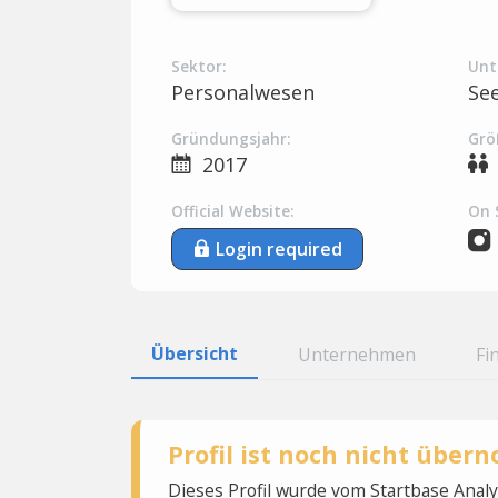
Sektor:
Unt
Personalwesen
Se
Gründungsjahr:
Grö
2017
Official Website:
On 
Login required
Übersicht
Unternehmen
Fi
Profil ist noch nicht übe
Dieses Profil wurde vom Startbase Ana