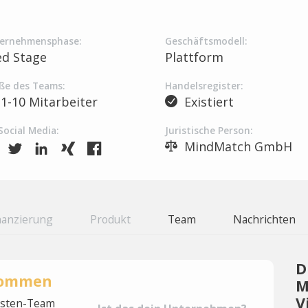
ernehmensphase:
Geschäftsmodell:
ed Stage
Plattform
ße des Teams:
Handelsregister:
1-10 Mitarbeiter
Existiert
Social Media:
Juristische Person:
MindMatch GmbH
nanzierung
Produkt
Team
Nachrichten
D
rnommen
M
V
lysten-Team