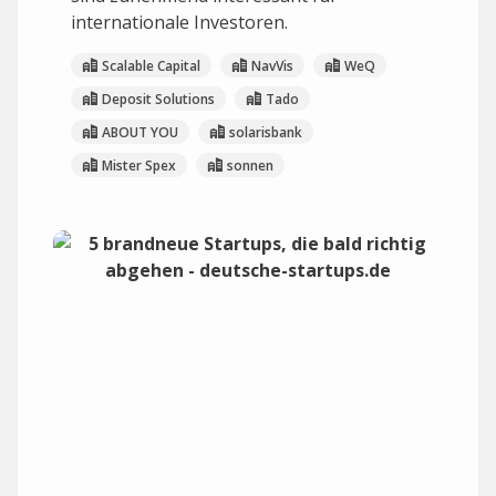
internationale Investoren.
Scalable Capital
NavVis
WeQ
Deposit Solutions
Tado
ABOUT YOU
solarisbank
Mister Spex
sonnen