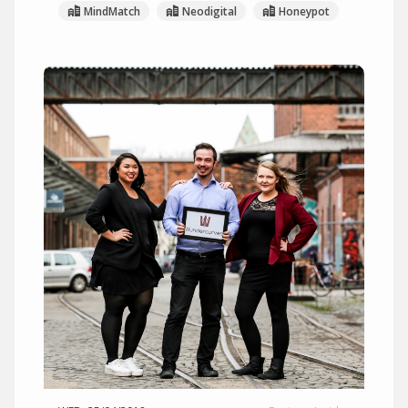
MindMatch
Neodigital
Honeypot