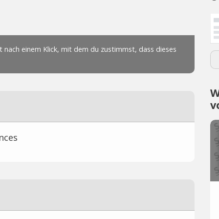
W
v
nces