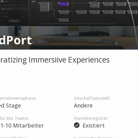
dPort
atizing Immersiive Experiences
ernehmensphase:
Geschäftsmodell:
ed Stage
Andere
ße des Teams:
Handelsregister:
1-10 Mitarbeiter
Existiert