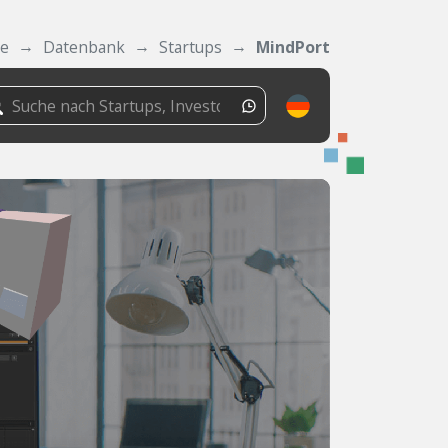
de
Datenbank
Startups
MindPort