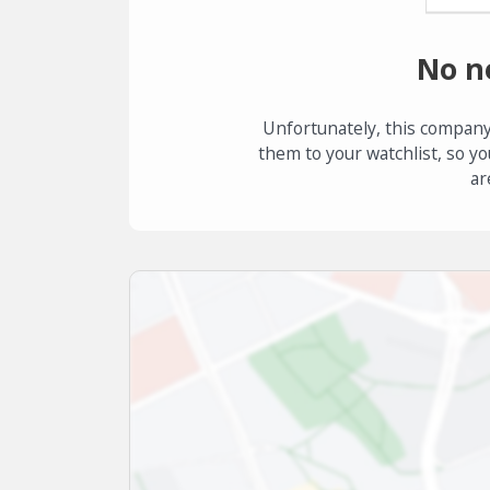
No n
Unfortunately, this company
them to your watchlist, so yo
ar