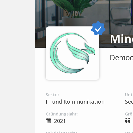
Min
Democr
Sektor:
Unt
IT und Kommunikation
Se
Gründungsjahr:
Grö
2021