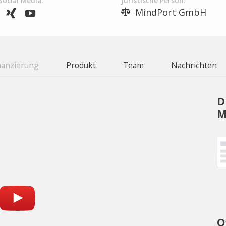
Social Media:
Juristische Person:
MindPort GmbH
nanzierung
Produkt
Team
Nachrichten
D
M
O