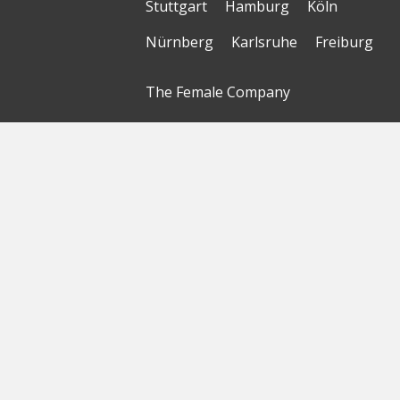
Stuttgart
Hamburg
Köln
Nürnberg
Karlsruhe
Freiburg
The Female Company
Creditshelf
HTGF
Vialytics
Laserhub
Targomo
Amorelie
Forto
Motor AI
© Startbase
GmbH 2026
Startseite
Sitemap
Geokarte
Datenschutzerklärung