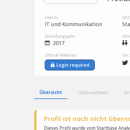
Sektor:
Unt
IT und Kommunikation
St
Gründungsjahr:
Grö
2017
Official Website:
On 
Login required
Übersicht
Unternehmen
Fi
Profil ist noch nicht übe
Dieses Profil wurde vom Startbase Ana