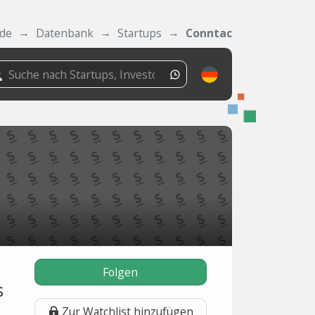
.de
Datenbank
Startups
Conntac
Folgen
s
Zur Watchlist hinzufügen