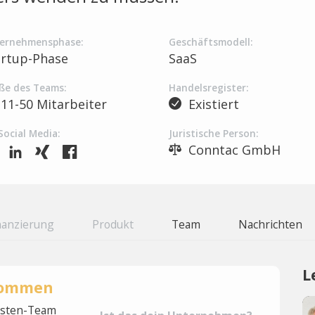
ernehmensphase:
Geschäftsmodell:
artup-Phase
SaaS
ße des Teams:
Handelsregister:
11-50 Mitarbeiter
Existiert
Social Media:
Juristische Person:
Conntac GmbH
nanzierung
Produkt
Team
Nachrichten
L
rnommen
lysten-Team