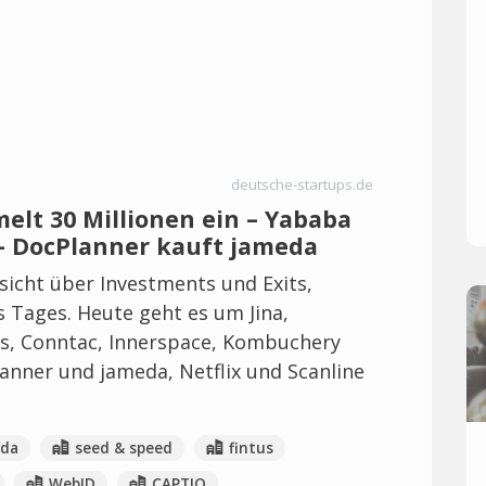
deutsche-startups.de
elt 30 Millionen ein – Yababa
– DocPlanner kauft jameda
icht über Investments und Exits,
s Tages. Heute geht es um Jina,
rs, Conntac, Innerspace, Kombuchery
anner und jameda, Netflix und Scanline
eda
seed & speed
fintus
WebID
CAPTIQ