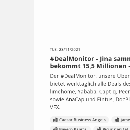
TUE, 23/11/2021
#DealMonitor - Jina samm
bekommt 15,5 Millionen 
Der #DealMonitor, unsere Übers
bietet werktäglich alle Deals de
limehome, Yababa, Captiq, Pee
sowie AnaCap und Fintus, DocPl
VFX.
Caesar Business Angels
jam
Bayern Kapital
Picus Capital