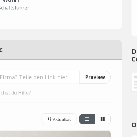
chäftsführer
c
D
C
Preview
chst du Hilfe?
Aktualität
O