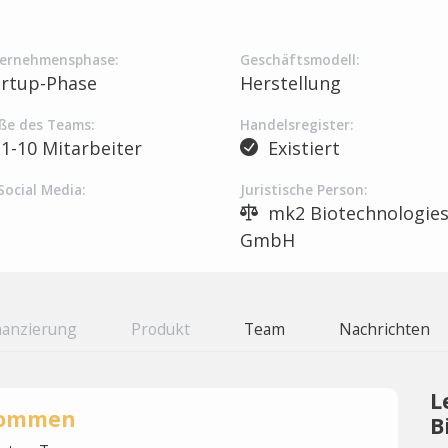
ernehmensphase:
Geschäftsmodell:
artup-Phase
Herstellung
ße des Teams:
Handelsregister:
1-10 Mitarbeiter
Existiert
Social Media:
Juristische Person:
mk2 Biotechnologie
GmbH
nanzierung
Produkt
Team
Nachrichten
L
rnommen
B