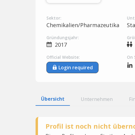
Sektor:
Unt
Chemikalien/Pharmazeutika
St
Gründungsjahr:
Grö
2017
Official Website:
On 
Login required
Übersicht
Unternehmen
Fi
Profil ist noch nicht übe