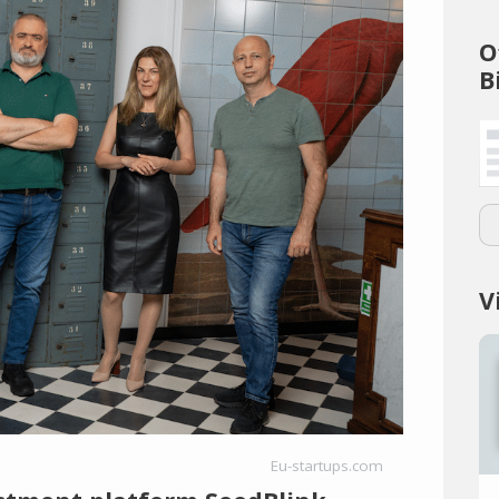
O
B
V
Eu-startups.com