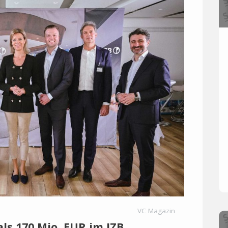
VC Magazin
als 170 Mio. EUR im IZB