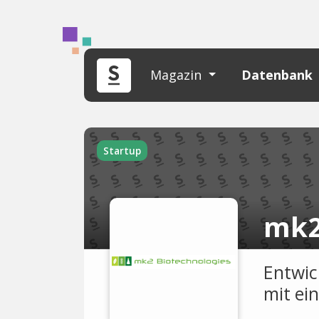
Magazin
Datenbank
Startup
mk2
Entwic
mit ei