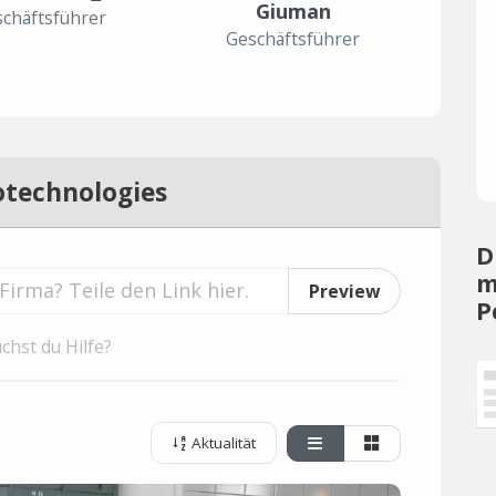
Giuman
chäftsführer
Geschäftsführer
otechnologies
D
m
Preview
P
chst du Hilfe?
Aktualität