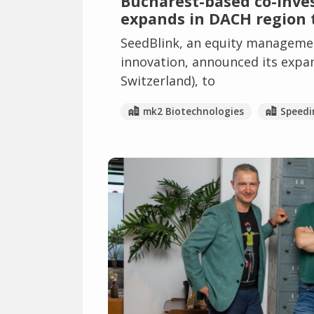
Bucharest-based co-inve
expands in DACH region t
SeedBlink, an equity manageme
innovation, announced its expa
Switzerland), to
mk2 Biotechnologies
Speedi