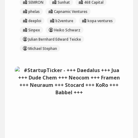
SEMRON
Sunhat
468 Capital
phelas
Capnamic Ventures
deeploi
b2venture
kopa ventures
Sinpex
Heiko Schwarz
Julian Bernhard Edward Teicke
Michael Stephan