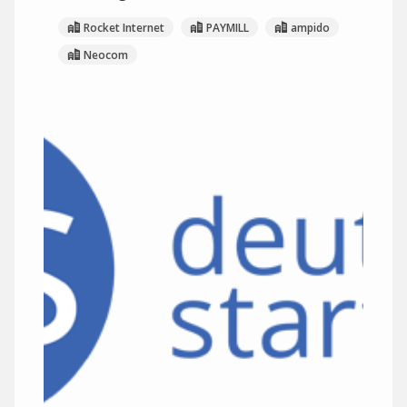
Rocket Internet
PAYMILL
ampido
Neocom