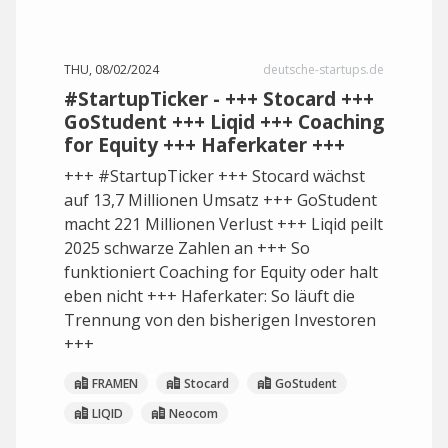
THU, 08/02/2024
deutsche-startups.de
#StartupTicker - +++ Stocard +++
GoStudent +++ Liqid +++ Coaching
for Equity +++ Haferkater +++
+++ #StartupTicker +++ Stocard wächst
auf 13,7 Millionen Umsatz +++ GoStudent
macht 221 Millionen Verlust +++ Liqid peilt
2025 schwarze Zahlen an +++ So
funktioniert Coaching for Equity oder halt
eben nicht +++ Haferkater: So läuft die
Trennung von den bisherigen Investoren
+++
FRAMEN
Stocard
GoStudent
LIQID
Neocom