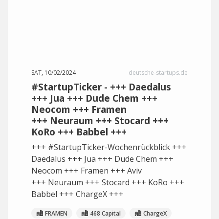
SAT, 10/02/2024
deutsche-startups.de
#StartupTicker - +++ Daedalus
+++ Jua +++ Dude Chem +++
Neocom +++ Framen
+++ Neuraum +++ Stocard +++
KoRo +++ Babbel +++
+++ #StartupTicker-Wochenrückblick +++
Daedalus +++ Jua +++ Dude Chem +++
Neocom +++ Framen +++ Aviv
+++ Neuraum +++ Stocard +++ KoRo +++
Babbel +++ ChargeX +++
FRAMEN
468 Capital
ChargeX