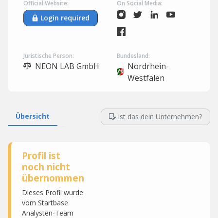
Official Website:
On Social Media:
Login required
Juristische Person:
Bundesland:
NEON LAB GmbH
Nordrhein-
Westfalen
Übersicht
Ist das dein Unternehmen?
Profil ist
noch nicht
übernommen
Dieses Profil wurde
vom Startbase
Analysten-Team