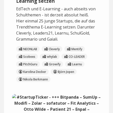
Learning setzen
EdTech und E-Learning - auch abseits von
Schulthemen - ist derzeit absolut heiß.
Hier einmal 25 junge Startups, die auf das
Trendthema E-Learning setzen. Darunter
Cleverly, Leaders21, Learnu, SchulGold,
Grammario und Gaiali.
NEONLAB
Cleverly
Mentify
Scobees
whylab
CO-LEADER
PitchGuru
Growify
Learnu
Karolina Decker
Björn Jopen
Nikola Berkmann