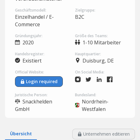
Geschäftsmodell:
Zielgruppe:
Einzelhandel / E-
B2C
Commerce
Gründungsjahr:
Größe des Teams:
2020
1-10 Mitarbeiter
Handelsregister:
Hauptquartier:
Existiert
Duisburg, DE
Official Website:
On Social Media:
Login required
Juristische Person:
Bundesland:
Snackhelden
Nordrhein-
GmbH
Westfalen
Übersicht
Unternehmen editieren