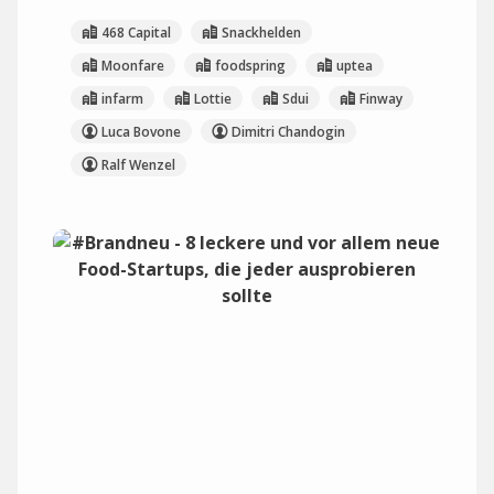
468 Capital
Snackhelden
Moonfare
foodspring
uptea
infarm
Lottie
Sdui
Finway
Luca Bovone
Dimitri Chandogin
Ralf Wenzel