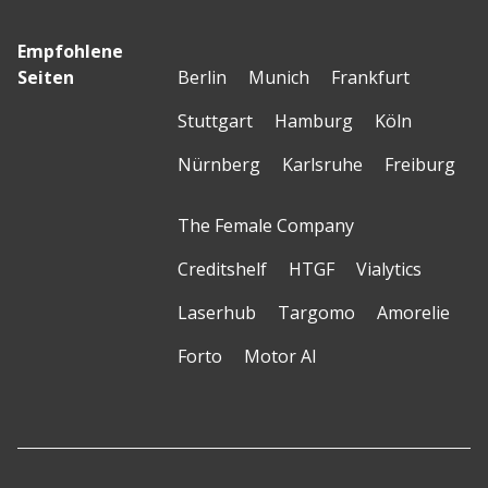
Empfohlene
Seiten
Berlin
Munich
Frankfurt
Stuttgart
Hamburg
Köln
Nürnberg
Karlsruhe
Freiburg
The Female Company
Creditshelf
HTGF
Vialytics
Laserhub
Targomo
Amorelie
Forto
Motor AI