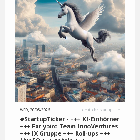
WED, 20/05/2026
deutsche-startups.de
#StartupTicker - +++ KI-Einhörner
+++ Earlybird Team InnoVentures
+++ IX Gruppe +++ Roll-ups +++