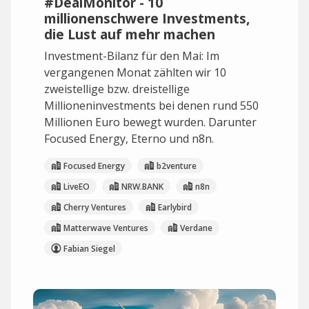
#DealMonitor - 10
millionenschwere Investments,
die Lust auf mehr machen
Investment-Bilanz für den Mai: Im
vergangenen Monat zählten wir 10
zweistellige bzw. dreistellige
Millioneninvestments bei denen rund 550
Millionen Euro bewegt wurden. Darunter
Focused Energy, Eterno und n8n.
Focused Energy
b2venture
LiveEO
NRW.BANK
n8n
Cherry Ventures
Earlybird
Matterwave Ventures
Verdane
Fabian Siegel