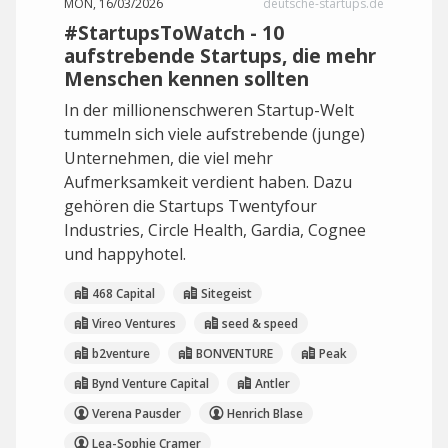
MON, 16/03/2026
deutsche-startups.de
#StartupsToWatch - 10
aufstrebende Startups, die mehr
Menschen kennen sollten
In der millionenschweren Startup-Welt
tummeln sich viele aufstrebende (junge)
Unternehmen, die viel mehr
Aufmerksamkeit verdient haben. Dazu
gehören die Startups Twentyfour
Industries, Circle Health, Gardia, Cognee
und happyhotel.
468 Capital
Sitegeist
Vireo Ventures
seed & speed
b2venture
BONVENTURE
Peak
Bynd Venture Capital
Antler
Verena Pausder
Henrich Blase
Lea-Sophie Cramer