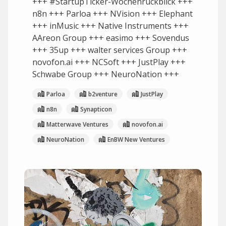
+++ #StartupTicker-Wochenrückblick +++
n8n +++ Parloa +++ NVision +++ Elephant
+++ inMusic +++ Native Instruments +++
AAreon Group +++ easimo +++ Sovendus
+++ 35up +++ walter services Group +++
novofon.ai +++ NCSoft +++ JustPlay +++
Schwabe Group +++ NeuroNation +++
Parloa
b2venture
JustPlay
n8n
Synapticon
Matterwave Ventures
novofon.ai
NeuroNation
EnBW New Ventures