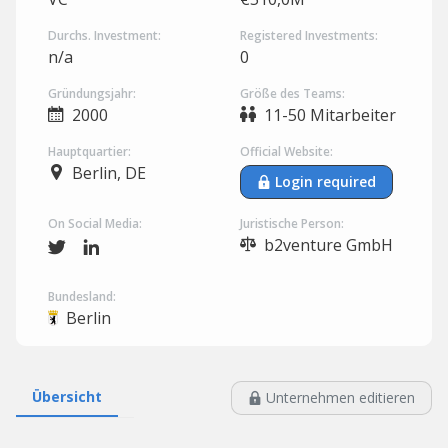
Durchs. Investment:
Registered Investments:
n/a
0
Gründungsjahr:
Größe des Teams:
2000
11-50 Mitarbeiter
Hauptquartier:
Official Website:
Berlin, DE
Login required
On Social Media:
Juristische Person:
b2venture GmbH
Bundesland:
Berlin
Übersicht
Unternehmen editieren