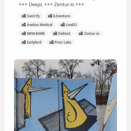
+++ DeepL +++ Zentur.io +++
Sastrify
b2venture
Avelios Medical
LiveEO
NRW.BANK
Debtist
Zentur.io
Earlybird
Prior Labs