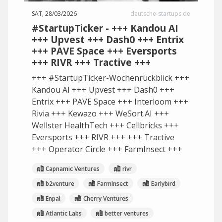
SAT, 28/03/2026
deutsche-startups.de
#StartupTicker - +++ Kandou AI
+++ Upvest +++ Dash0 +++ Entrix
+++ PAVE Space +++ Eversports
+++ RIVR +++ Tractive +++
+++ #StartupTicker-Wochenrückblick +++
Kandou AI +++ Upvest +++ Dash0 +++
Entrix +++ PAVE Space +++ Interloom +++
Rivia +++ Kewazo +++ WeSort.AI +++
Wellster HealthTech +++ Cellbricks +++
Eversports +++ RIVR +++ +++ Tractive
+++ Operator Circle +++ FarmInsect +++
Capnamic Ventures
rivr
b2venture
FarmInsect
Earlybird
Enpal
Cherry Ventures
Atlantic Labs
better ventures