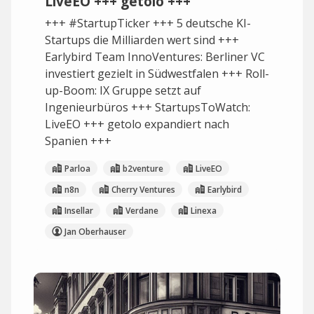
LiveEO +++ getolo +++
+++ #StartupTicker +++ 5 deutsche KI-
Startups die Milliarden wert sind +++
Earlybird Team InnoVentures: Berliner VC
investiert gezielt in Südwestfalen +++ Roll-
up-Boom: IX Gruppe setzt auf
Ingenieurbüros +++ StartupsToWatch:
LiveEO +++ getolo expandiert nach
Spanien +++
Parloa
b2venture
LiveEO
n8n
Cherry Ventures
Earlybird
Insellar
Verdane
Linexa
Jan Oberhauser