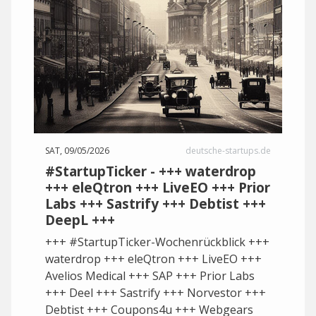
SAT, 09/05/2026
deutsche-startups.de
#StartupTicker - +++ waterdrop
+++ eleQtron +++ LiveEO +++ Prior
Labs +++ Sastrify +++ Debtist +++
DeepL +++
+++ #StartupTicker-Wochenrückblick +++
waterdrop +++ eleQtron +++ LiveEO +++
Avelios Medical +++ SAP +++ Prior Labs
+++ Deel +++ Sastrify +++ Norvestor +++
Debtist +++ Coupons4u +++ Webgears