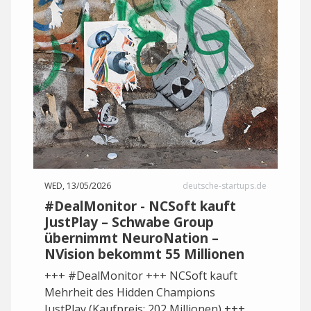
WED, 13/05/2026
deutsche-startups.de
#DealMonitor - NCSoft kauft
JustPlay – Schwabe Group
übernimmt NeuroNation –
NVision bekommt 55 Millionen
+++ #DealMonitor +++ NCSoft kauft
Mehrheit des Hidden Champions
JustPlay (Kaufpreis: 202 Millionen) +++