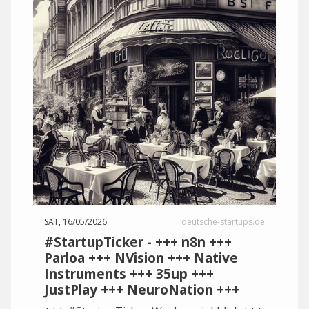
SAT, 16/05/2026
deutsche-startups.de
#StartupTicker - +++ n8n +++
Parloa +++ NVision +++ Native
Instruments +++ 35up +++
JustPlay +++ NeuroNation +++