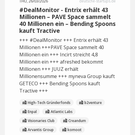
THU, 26/03/2026
deutsche-startups.de
#DealMonitor - Entrix erhält 43
Millionen – PAVE Space sammelt
40 Millionen ein – Bending Spoons
kauft Tractive
+++ #DealMonitor +++ Entrix erhält 43
Millionen +++PAVE Space sammelt 40
Millionen ein +++ Incirt streicht 4,8
Millionen ein +++ afreshed bekommt
Millionen +++ JUUZ erhält
Millionensumme +++ myneva Group kauft
GETECO +++ Bending Spoons kauft
Tractive +++
High-Tech Gründerfonds
b2venture
Enpal
Atlantic Labs
Visionaries Club
Creandum
Arvantis Group
komoot