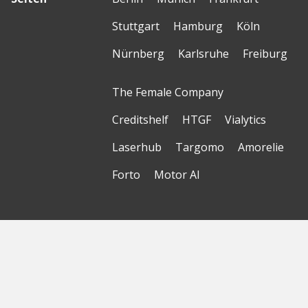
Stuttgart
Hamburg
Köln
Nürnberg
Karlsruhe
Freiburg
The Female Company
Creditshelf
HTGF
Vialytics
Laserhub
Targomo
Amorelie
Forto
Motor AI
© Startbase
GmbH 2026
Startseite
Sitemap
Geokarte