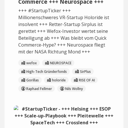
Commerce +++ Neurospace +++
+++ #StartupTicker +++
Millionenschweres VR-Startup Holoride ist
insolvent +++ Retter-Startup Sirplus ist
gerettet +++ Wefox-Investor wertet seine
Beteiligung ab +++ Was bleibt vom Quick
Commerce-Hype? +++ Neurospace fliegt
mit der NASA Richtung Mond +++
wefox
NEUROSPACE
High-Tech Gründerfonds
SirPlus
Gorillas
holoride
RISE OF AI
Raphael Fellmer
Nils Wollny