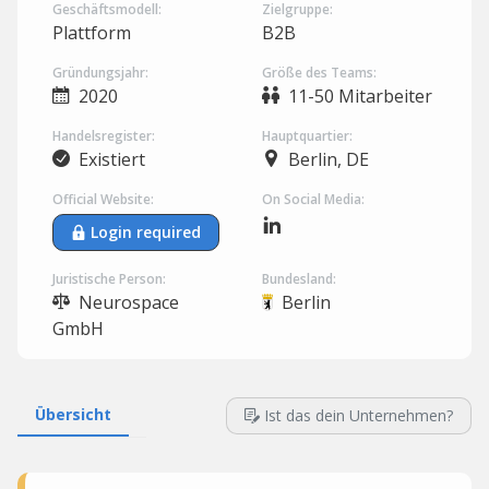
Geschäftsmodell:
Zielgruppe:
Plattform
B2B
Gründungsjahr:
Größe des Teams:
2020
11-50 Mitarbeiter
Handelsregister:
Hauptquartier:
Existiert
Berlin, DE
Official Website:
On Social Media:
Login required
Juristische Person:
Bundesland:
Neurospace
Berlin
GmbH
Übersicht
Ist das dein Unternehmen?