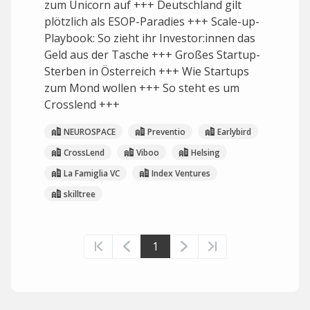
zum Unicorn auf +++ Deutschland gilt
plötzlich als ESOP-Paradies +++ Scale-up-
Playbook: So zieht ihr Investor:innen das
Geld aus der Tasche +++ Großes Startup-
Sterben in Österreich +++ Wie Startups
zum Mond wollen +++ So steht es um
Crosslend +++
NEUROSPACE
Preventio
Earlybird
CrossLend
Viboo
Helsing
La Famiglia VC
Index Ventures
skilltree
1