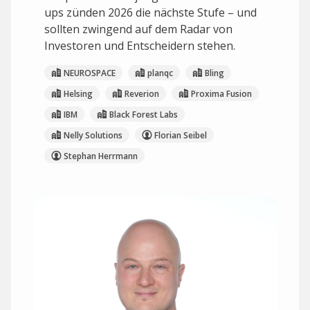
ups zünden 2026 die nächste Stufe – und
sollten zwingend auf dem Radar von
Investoren und Entscheidern stehen.
NEUROSPACE
planqc
Bling
Helsing
Reverion
Proxima Fusion
IBM
Black Forest Labs
Nelly Solutions
Florian Seibel
Stephan Herrmann