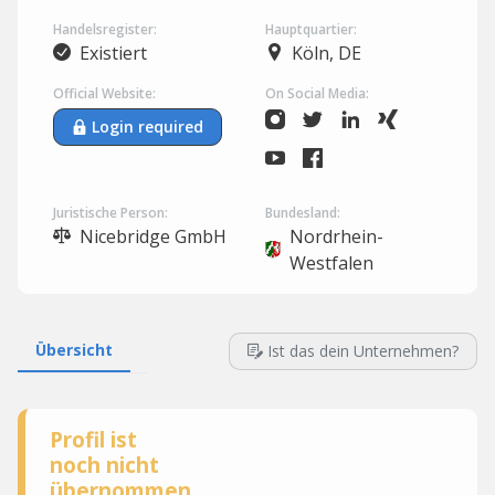
Handelsregister:
Hauptquartier:
Existiert
Köln, DE
Official Website:
On Social Media:
Login required
Juristische Person:
Bundesland:
Nicebridge GmbH
Nordrhein-
Westfalen
Übersicht
Ist das dein Unternehmen?
Profil ist
noch nicht
übernommen