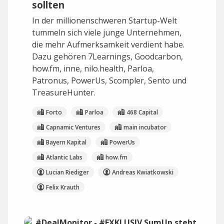
sollten
In der millionenschweren Startup-Welt
tummeln sich viele junge Unternehmen,
die mehr Aufmerksamkeit verdient habe.
Dazu gehören 7Learnings, Goodcarbon,
how.fm, inne, nilo.health, Parloa,
Patronus, PowerUs, Scompler, Sento und
TreasureHunter.
Forto
Parloa
468 Capital
Capnamic Ventures
main incubator
Bayern Kapital
PowerUs
Atlantic Labs
how.fm
Lucian Riediger
Andreas Kwiatkowski
Felix Krauth