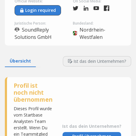
Official Website:
On Social Media:
Login required
Juristische Person:
Bundesland:
SoundReply
Nordrhein-
Solutions GmbH
Westfalen
Übersicht
Ist das dein Unternehmen?
Profil ist
noch nicht
übernommen
Dieses Profil wurde
vom Startbase
Analysten-Team
Ist das dein Unternehmen?
erstellt. Wenn Du
ein Teammitglied