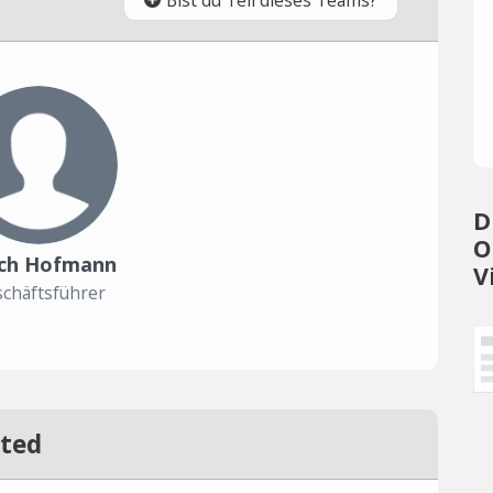
D
O
ich Hofmann
V
chäftsführer
ted