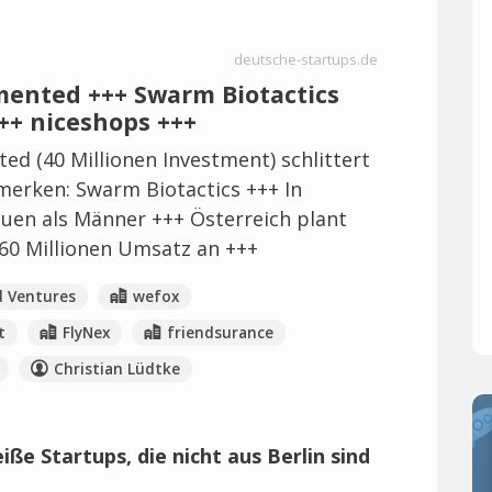
deutsche-startups.de
mented +++ Swarm Biotactics
++ niceshops +++
d (40 Millionen Investment) schlittert
merken: Swarm Biotactics +++ In
en als Männer +++ Österreich plant
60 Millionen Umsatz an +++
 Ventures
wefox
t
FlyNex
friendsurance
Christian Lüdtke