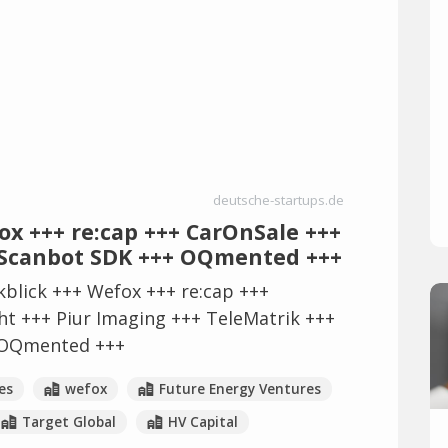
deutsche-startups.de
ox +++ re:cap +++ CarOnSale +++
+ Scanbot SDK +++ OQmented +++
blick +++ Wefox +++ re:cap +++
ght +++ Piur Imaging +++ TeleMatrik +++
 OQmented +++
es
wefox
Future Energy Ventures
Target Global
HV Capital