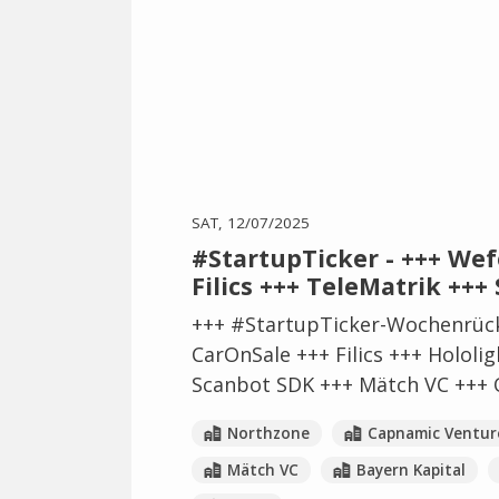
SAT, 12/07/2025
#StartupTicker - +++ Wef
Filics +++ TeleMatrik ++
+++ #StartupTicker-Wochenrück
CarOnSale +++ Filics +++ Hololi
Scanbot SDK +++ Mätch VC +++
Northzone
Capnamic Ventur
Mätch VC
Bayern Kapital