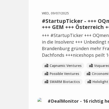
WED, 09/07/2025
#StartupTicker - +++ OQ
+++ GEM +++ Österreich +
+++ #StartupTicker +++ OQmente
in die Insolvenz +++ Unbedingt 
Brandenburg gründen mehr Frau
Dachfonds +++niceshops peilt 1
Capnamic Ventures
Vsquared
Possible Ventures
Circonomi
SWARM Biotactics
Hololight