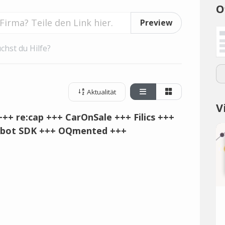
O
Preview
chst du Hilfe?
Aktualität
V