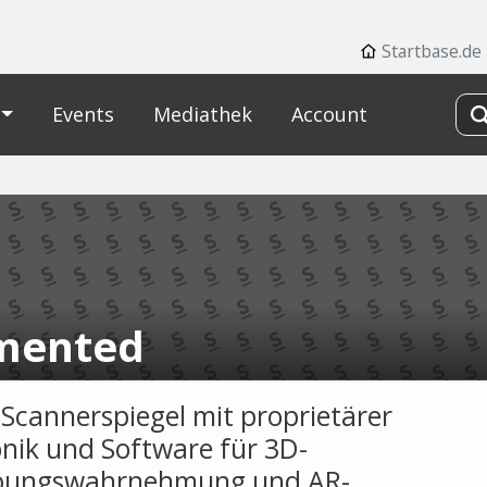
Startbase.de
Events
Mediathek
Account
mented
cannerspiegel mit proprietärer
onik und Software für 3D-
ungswahrnehmung und AR-