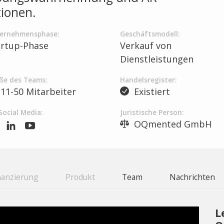
tionen.
ernehmensphase:
Geschäftsmodell:
artup-Phase
Verkauf von
Dienstleistungen
ße des Teams:
Handelsregister:
11-50 Mitarbeiter
Existiert
Social Media:
Juristische Person:
OQmented GmbH
nanzierung
Produkt
Team
Nachrichten
L