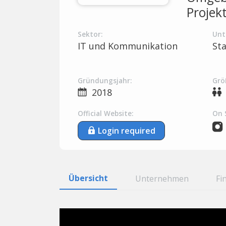
Projek
Sektor:
Unt
IT und Kommunikation
St
Gründungsjahr:
Grö
2018
Official Website:
On 
Login required
Übersicht
Unternehmen
Fi