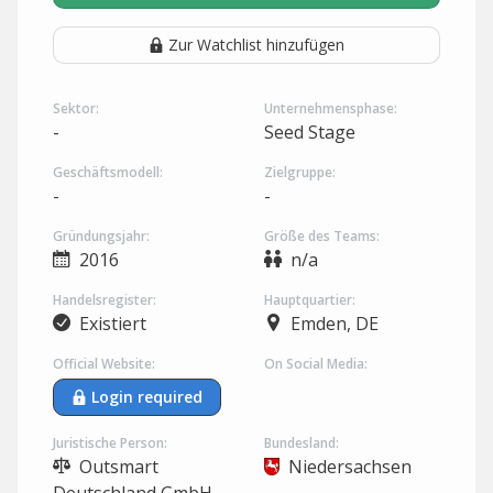
Zur Watchlist hinzufügen
Sektor:
Unternehmensphase:
-
Seed Stage
Geschäftsmodell:
Zielgruppe:
-
-
Gründungsjahr:
Größe des Teams:
2016
n/a
Handelsregister:
Hauptquartier:
Existiert
Emden, DE
Official Website:
On Social Media:
Login required
Juristische Person:
Bundesland:
Outsmart
Niedersachsen