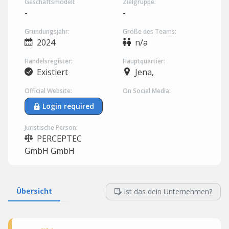
Geschäftsmodell:
Zielgruppe:
-
-
Gründungsjahr:
Größe des Teams:
2024
n/a
Handelsregister:
Hauptquartier:
Existiert
Jena,
Official Website:
On Social Media:
Login required
Juristische Person:
PERCEPTEC
GmbH GmbH
Übersicht
Ist das dein Unternehmen?