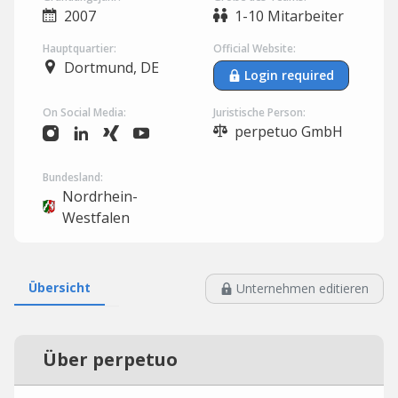
2007
1-10 Mitarbeiter
Hauptquartier:
Official Website:
Dortmund, DE
Login required
On Social Media:
Juristische Person:
perpetuo GmbH
Bundesland:
Nordrhein-
Westfalen
Übersicht
Unternehmen editieren
Über perpetuo