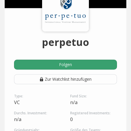
perpetuo
Folgen
Zur Watchlist hinzufügen
Type:
Fund Size:
VC
n/a
Durchs. Investment:
Registered Investments:
n/a
0
Gründungsjahr:
Größe des Teams: