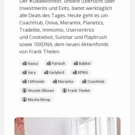
Der #DealMonitor, unsere Übersicht über
Investments und Exits, bietet werktäglich
alle Deals des Tages. Heute geht es um
CoachHub, Oviva, Merantix, Planetics,
Tradelite, Immomio, Usercentrics
und Cookiebot, Sunstar und Playbrush
sowie 10XDNA, dem neuen Aktienfonds
von Frank Thelen.
Kausa
Partech
Babbel
Vara
Earlybird
KPMG
CAPinside
Merantix
CoachHub
Vinzent Ellissen
Frank Thelen
Mischa Rürup