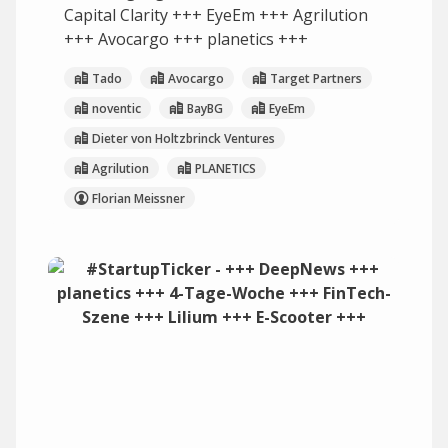
Capital Clarity +++ EyeEm +++ Agrilution
+++ Avocargo +++ planetics +++
Tado
Avocargo
Target Partners
noventic
BayBG
EyeEm
Dieter von Holtzbrinck Ventures
Agrilution
PLANETICS
Florian Meissner