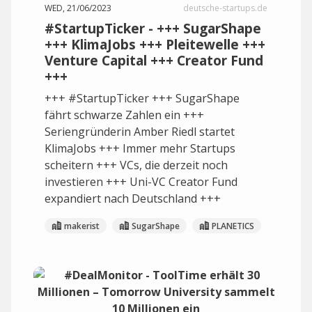
WED, 21/06/2023
deutsche-startups.de
#StartupTicker - +++ SugarShape
+++ KlimaJobs +++ Pleitewelle +++
Venture Capital +++ Creator Fund
+++
+++ #StartupTicker +++ SugarShape
fährt schwarze Zahlen ein +++
Seriengründerin Amber Riedl startet
KlimaJobs +++ Immer mehr Startups
scheitern +++ VCs, die derzeit noch
investieren +++ Uni-VC Creator Fund
expandiert nach Deutschland +++
makerist
SugarShape
PLANETICS