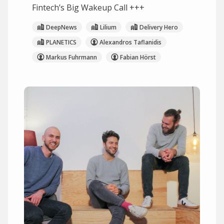
Fintech’s Big Wakeup Call +++
DeepNews
Lilium
Delivery Hero
PLANETICS
Alexandros Taflanidis
Markus Fuhrmann
Fabian Hörst