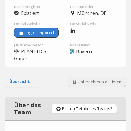
Handelsregister:
Hauptquartier:
Existiert
München, DE
Official Website:
On Social Media:
Login required
Juristische Person:
Bundesland:
PLANETICS
Bayern
GmbH
Übersicht
Unternehmen editieren
Über das
Bist du Teil dieses Teams?
Team