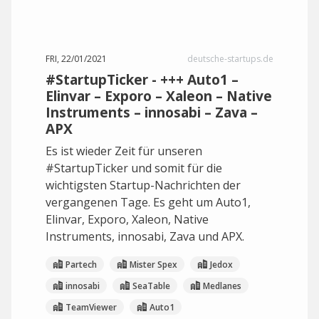
FRI, 22/01/2021
deutsche-startups.de
#StartupTicker - +++ Auto1 –
Elinvar – Exporo – Xaleon – Native
Instruments – innosabi – Zava –
APX
Es ist wieder Zeit für unseren
#StartupTicker und somit für die
wichtigsten Startup-Nachrichten der
vergangenen Tage. Es geht um Auto1,
Elinvar, Exporo, Xaleon, Native
Instruments, innosabi, Zava und APX.
Partech
Mister Spex
Jedox
innosabi
SeaTable
Medlanes
TeamViewer
Auto1