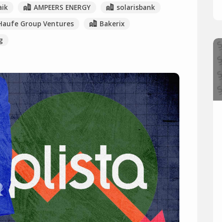
ik
AMPEERS ENERGY
solarisbank
Haufe Group Ventures
Bakerix
g