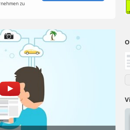
rnehmen zu
O
V