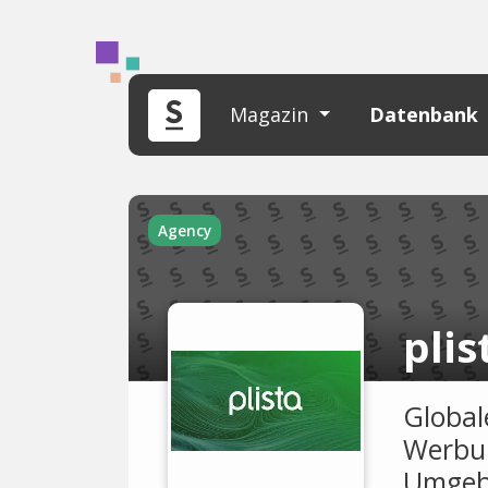
Magazin
Datenbank
Agency
plis
Global
Werbun
Umgeb