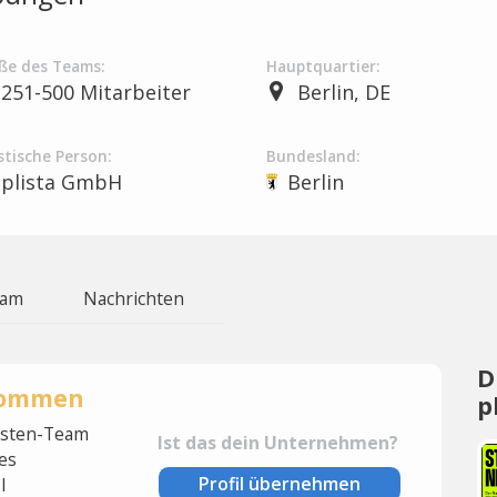
ße des Teams:
Hauptquartier:
251-500 Mitarbeiter
Berlin, DE
stische Person:
Bundesland:
plista GmbH
Berlin
eam
Nachrichten
D
rnommen
p
lysten-Team
Ist das dein Unternehmen?
es
Profil übernehmen
l