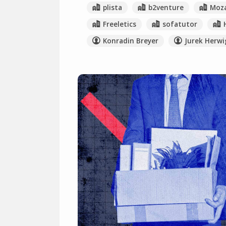
plista
b2venture
Moza
Freeletics
sofatutor
Konradin Breyer
Jurek Herwi