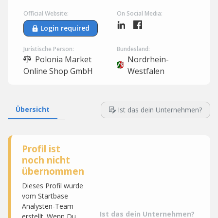
Official Website:
On Social Media:
Login required
Juristische Person:
Bundesland:
Polonia Market
Nordrhein-
Online Shop GmbH
Westfalen
Übersicht
Ist das dein Unternehmen?
Profil ist
noch nicht
übernommen
Dieses Profil wurde
vom Startbase
Analysten-Team
Ist das dein Unternehmen?
erstellt. Wenn Du