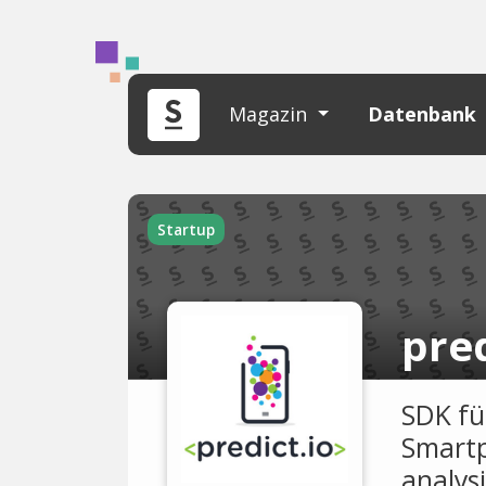
Magazin
Datenbank
Startup
pred
SDK fü
Smartp
analysi