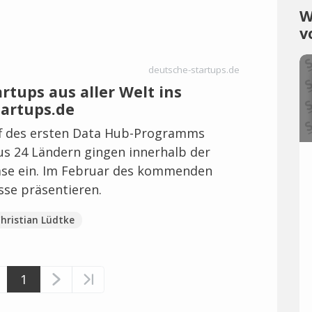
W
v
deutsche-startups.de
rtups aus aller Welt ins
tartups.de
f des ersten Data Hub-Programms
s 24 Ländern gingen innerhalb der
e ein. Im Februar des kommenden
sse präsentieren.
hristian Lüdtke
1