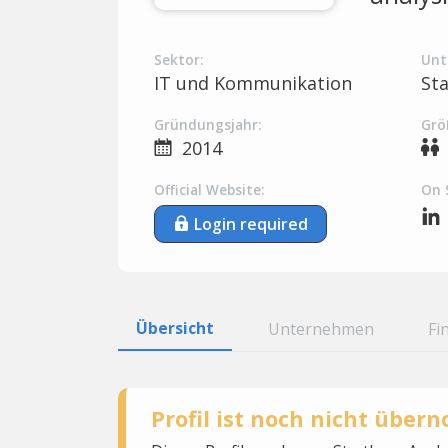
Sektor:
Unt
IT und Kommunikation
St
Gründungsjahr:
Grö
2014
Official Website:
On 
Login required
Übersicht
Unternehmen
Fi
Profil ist noch nicht übe