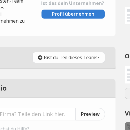
lysten-Team
Ist das dein Unternehmen?
es
Profil übernehmen
l
rnehmen zu
O
Bist du Teil dieses Teams?
io
V
Preview
chst du Hilfe?