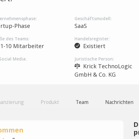
ernehmensphase:
Geschäftsmodell:
artup-Phase
SaaS
ße des Teams:
Handelsregister:
1-10 Mitarbeiter
Existiert
Social Media:
Juristische Person:
Krick TechnoLogic
GmbH & Co. KG
nanzierung
Produkt
Team
Nachrichten
D
rnommen
p