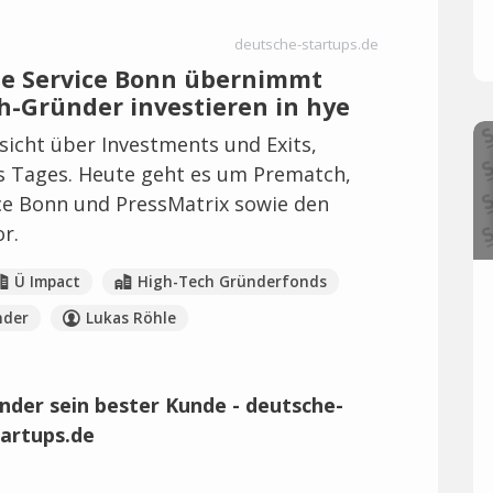
deutsche-startups.de
se Service Bonn übernimmt
ch-Gründer investieren in hye
icht über Investments und Exits,
es Tages. Heute geht es um Prematch,
ice Bonn und PressMatrix sowie den
r.
Ü Impact
High-Tech Gründerfonds
hder
Lukas Röhle