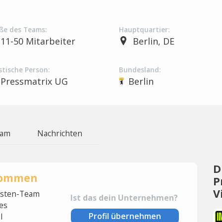
ße des Teams:
Hauptquartier:
11-50 Mitarbeiter
Berlin, DE
stische Person:
Bundesland:
Pressmatrix UG
Berlin
eam
Nachrichten
D
rnommen
P
V
lysten-Team
Ist das dein Unternehmen?
es
Profil übernehmen
l