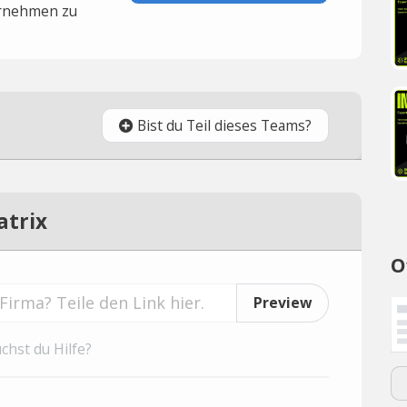
rnehmen zu
Bist du Teil dieses Teams?
atrix
O
Preview
chst du Hilfe?