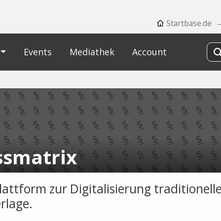
Startbase.de
Events
Mediathek
Account
ssmatrix
attform zur Digitalisierung traditionell
rlage.