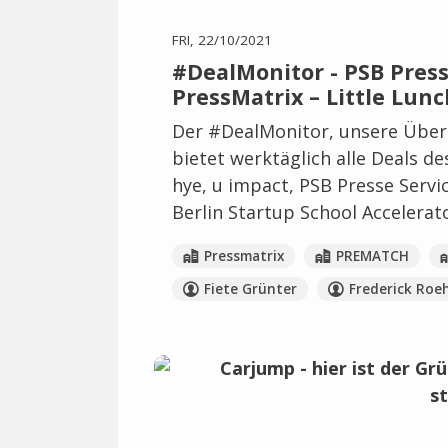
FRI, 22/10/2021
#DealMonitor - PSB Pres
PressMatrix – Little Lun
Der #DealMonitor, unsere Übers
bietet werktäglich alle Deals d
hye, u impact, PSB Presse Serv
Berlin Startup School Accelerato
Pressmatrix
PREMATCH
Fiete Grünter
Frederick Roe