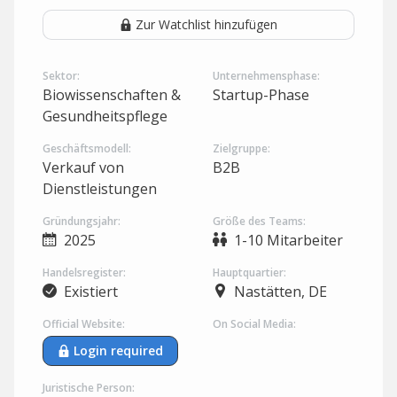
Zur Watchlist hinzufügen
Sektor:
Unternehmensphase:
Biowissenschaften &
Startup-Phase
Gesundheitspflege
Geschäftsmodell:
Zielgruppe:
Verkauf von
B2B
Dienstleistungen
Gründungsjahr:
Größe des Teams:
2025
1-10 Mitarbeiter
Handelsregister:
Hauptquartier:
Existiert
Nastätten, DE
Official Website:
On Social Media:
Login required
Juristische Person: