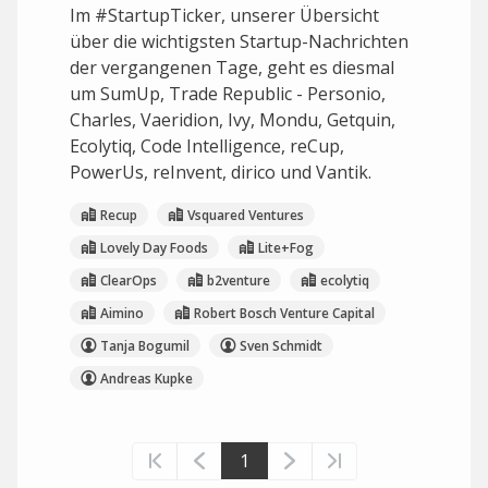
Im #StartupTicker, unserer Übersicht
über die wichtigsten Startup-Nachrichten
der vergangenen Tage, geht es diesmal
um SumUp, Trade Republic - Personio,
Charles, Vaeridion, Ivy, Mondu, Getquin,
Ecolytiq, Code Intelligence, reCup,
PowerUs, reInvent, dirico und Vantik.
Recup
Vsquared Ventures
Lovely Day Foods
Lite+Fog
ClearOps
b2venture
ecolytiq
Aimino
Robert Bosch Venture Capital
Tanja Bogumil
Sven Schmidt
Andreas Kupke
1