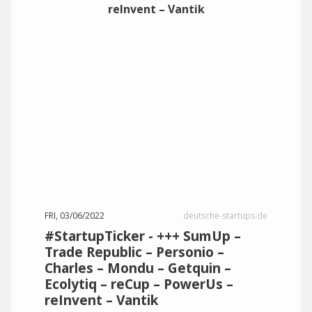
FRI, 03/06/2022
deutsche-startups.de
#StartupTicker - +++ SumUp –
Trade Republic – Personio –
Charles – Mondu – Getquin –
Ecolytiq – reCup – PowerUs –
reInvent – Vantik