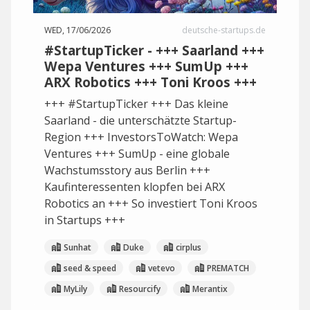
WED, 17/06/2026
deutsche-startups.de
#StartupTicker - +++ Saarland +++
Wepa Ventures +++ SumUp +++
ARX Robotics +++ Toni Kroos +++
+++ #StartupTicker +++ Das kleine
Saarland - die unterschätzte Startup-
Region +++ InvestorsToWatch: Wepa
Ventures +++ SumUp - eine globale
Wachstumsstory aus Berlin +++
Kaufinteressenten klopfen bei ARX
Robotics an +++ So investiert Toni Kroos
in Startups +++
Sunhat
Duke
cirplus
seed & speed
vetevo
PREMATCH
MyLily
Resourcify
Merantix