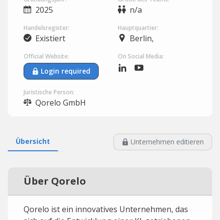
2025
n/a
Handelsregister:
Hauptquartier:
Existiert
Berlin,
Official Website:
On Social Media:
Login required
Juristische Person:
Qorelo GmbH
Übersicht
Unternehmen editieren
Über Qorelo
Qorelo ist ein innovatives Unternehmen, das