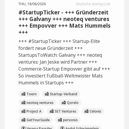
THU, 18/06/2026
deutsche-startups.de
#StartupTicker - +++ Gründerzeit
+++ Galvany +++ neoteq ventures
+++ Empovver +++ Mats Hummels
+++
+++ #StartupTicker +++ Startup-Elite
fordert neue Gründerzeit +++
StartupsToWatch: Galvany +++ neoteq
ventures: Jan Jeske wird Partner +++
Commerce-Startup Empovver gibt auf +++
So investiert Fußball-Weltmeister Mats
Hummels in Startups +++
Toern
Startup-Verband
neoteq ventures
Qorelo
Project A
SET Ventures
Celonis
GetYourGuide
personio
Verena Pausder
André Schwämmlein