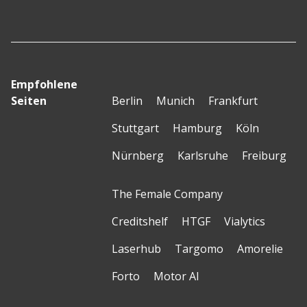
Empfohlene
Seiten
Berlin
Munich
Frankfurt
Stuttgart
Hamburg
Köln
Nürnberg
Karlsruhe
Freiburg
The Female Company
Creditshelf
HTGF
Vialytics
Laserhub
Targomo
Amorelie
Forto
Motor AI