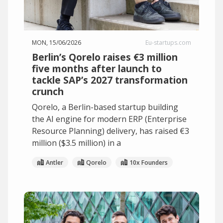
MON, 15/06/2026
Eu-startups.com
Berlin’s Qorelo raises €3 million
five months after launch to
tackle SAP’s 2027 transformation
crunch
Qorelo, a Berlin-based startup building
the AI engine for modern ERP (Enterprise
Resource Planning) delivery, has raised €3
million ($3.5 million) in a
Antler
Qorelo
10x Founders