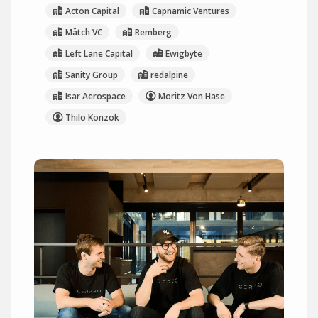
Acton Capital
Capnamic Ventures
Mätch VC
Remberg
Left Lane Capital
Ewigbyte
Sanity Group
redalpine
Isar Aerospace
Moritz Von Hase
Thilo Konzok