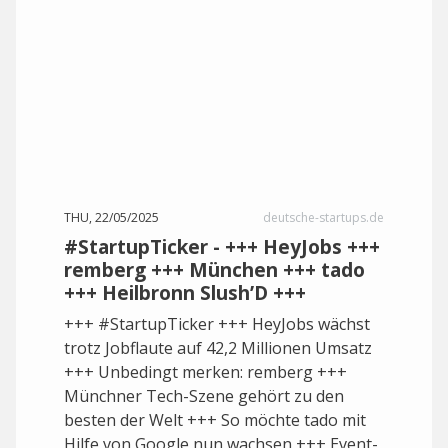
THU, 22/05/2025
deutsche-startups.de
#StartupTicker - +++ HeyJobs +++
remberg +++ München +++ tado
+++ Heilbronn Slush’D +++
+++ #StartupTicker +++ HeyJobs wächst
trotz Jobflaute auf 42,2 Millionen Umsatz
+++ Unbedingt merken: remberg +++
Münchner Tech-Szene gehört zu den
besten der Welt +++ So möchte tado mit
Hilfe von Google nun wachsen +++ Event-