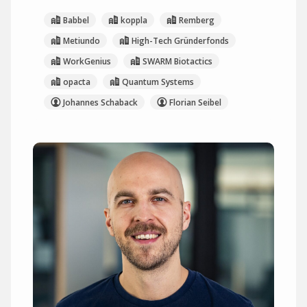
Babbel
koppla
Remberg
Metiundo
High-Tech Gründerfonds
WorkGenius
SWARM Biotactics
opacta
Quantum Systems
Johannes Schaback
Florian Seibel