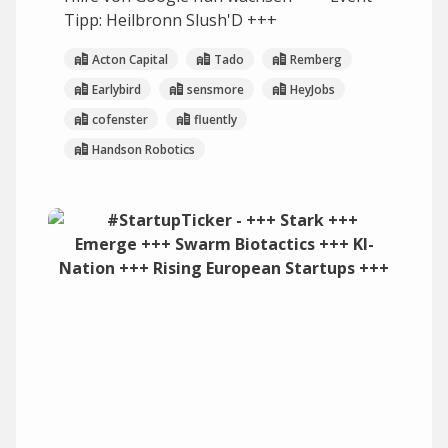
Tipp: Heilbronn Slush'D +++
Acton Capital
Tado
Remberg
Earlybird
sensmore
HeyJobs
cofenster
fluently
Handson Robotics