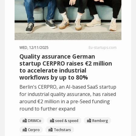
WED, 12/11/2025
Eu-startups.com
Quality assurance German
startup CERPRO raises €2 million
to accelerate industrial
workflows by up to 80%
Berlin's CERPRO, an AI-based SaaS startup
for industrial quality assurance, has raised
around €2 million in a pre-Seed funding
round to further expand
DRIMCo
seed & speed
Remberg
Cerpro
Techstars