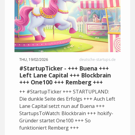
THU, 19/02/2026
deutsche-startups.de
#StartupTicker - +++ Buena +++
Left Lane Capital +++ Blockbrain
+++ One100 +++ Remberg +++
++ #StartupTicker +++ STARTUPLAND:
Die dunkle Seite des Erfolgs +++ Auch Left
Lane Capital setzt nun auf Buena +++
StartupsToWatch: Blockbrain +++ hokify-
Gründer startet One100 +++ So
funktioniert Remberg +++