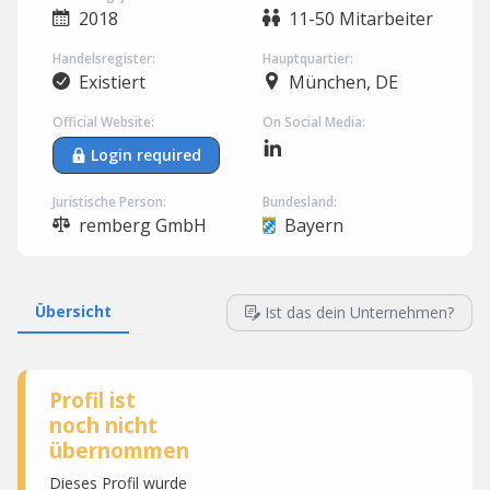
2018
11-50 Mitarbeiter
Handelsregister:
Hauptquartier:
Existiert
München, DE
Official Website:
On Social Media:
Login required
Juristische Person:
Bundesland:
remberg GmbH
Bayern
Übersicht
Ist das dein Unternehmen?
Profil ist
noch nicht
übernommen
Dieses Profil wurde