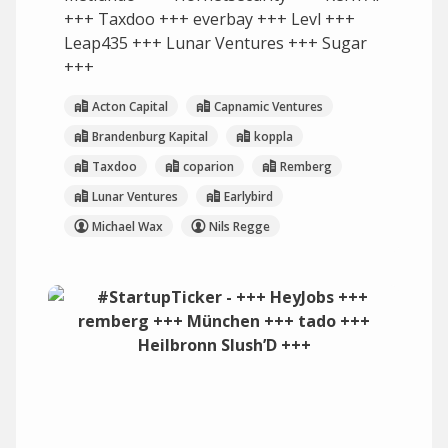
+++ Taxdoo +++ everbay +++ Levl +++
Leap435 +++ Lunar Ventures +++ Sugar
+++
Acton Capital
Capnamic Ventures
Brandenburg Kapital
koppla
Taxdoo
coparion
Remberg
Lunar Ventures
Earlybird
Michael Wax
Nils Regge