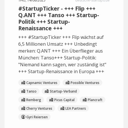
THU, 14/08/2025
deutsche-startups.de
#StartupTicker - +++ Flip +++
Q.ANT +++ Tanso +++ Startup-
Politik +++ Startup-
Renaissance +++
+++ #StartupTicker +++ Flip wächst auf
6,5 Millionen Umsatz +++ Unbedingt
merken: Q.ANT +++ Ein Überflieger aus
München: Tanso+++ Startup-Politik:
"Niemand kann sagen, wer zuständig ist"
+++ Startup-Renaissance in Europa +++
Capnamic Ventures
Possible Ventures
Tanso
Startup-Verband
Remberg
Picus Capital
Plancraft
Cherry Ventures
LEA Partners
Gyri Reiersen