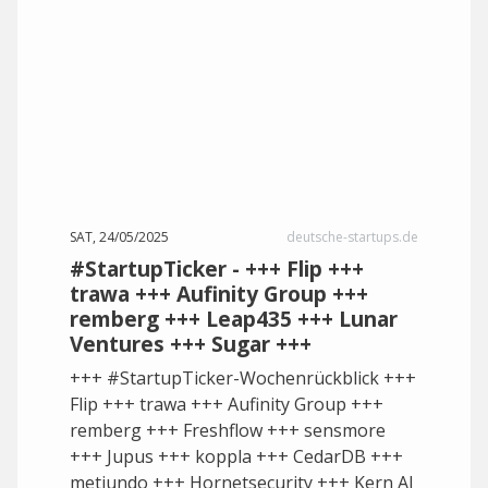
SAT, 24/05/2025
deutsche-startups.de
#StartupTicker - +++ Flip +++
trawa +++ Aufinity Group +++
remberg +++ Leap435 +++ Lunar
Ventures +++ Sugar +++
+++ #StartupTicker-Wochenrückblick +++
Flip +++ trawa +++ Aufinity Group +++
remberg +++ Freshflow +++ sensmore
+++ Jupus +++ koppla +++ CedarDB +++
metiundo +++ Hornetsecurity +++ Kern AI