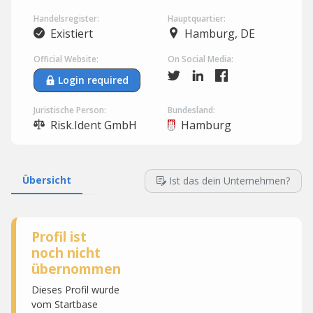
Handelsregister:
Hauptquartier:
Existiert
Hamburg, DE
Official Website:
On Social Media:
Login required
Juristische Person:
Bundesland:
Risk.Ident GmbH
Hamburg
Übersicht
Ist das dein Unternehmen?
Profil ist
noch nicht
übernommen
Dieses Profil wurde
vom Startbase