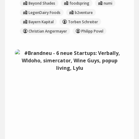
Beyond Shades
foodspring
numi
LegenDairy Foods
b2venture
Bayern Kapital
Torben Schreiter
Christian Angermayer
Philipp Povel