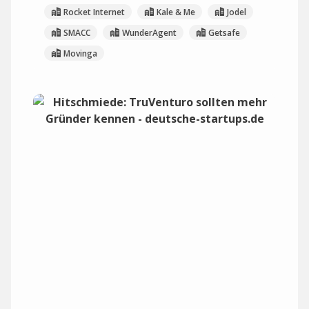
Rocket Internet
Kale & Me
Jodel
SMACC
WunderAgent
Getsafe
Movinga