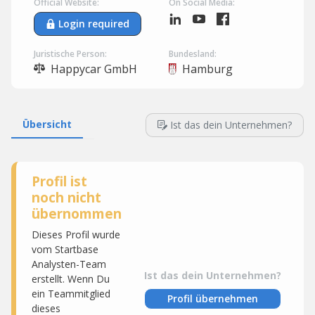
Official Website:
On Social Media:
Login required
Juristische Person:
Bundesland:
Happycar GmbH
Hamburg
Übersicht
Ist das dein Unternehmen?
Profil ist
noch nicht
übernommen
Dieses Profil wurde
vom Startbase
Analysten-Team
Ist das dein Unternehmen?
erstellt. Wenn Du
ein Teammitglied
Profil übernehmen
dieses