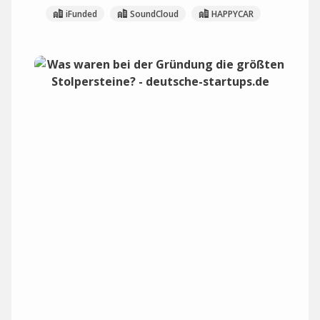
iFunded
SoundCloud
HAPPYCAR