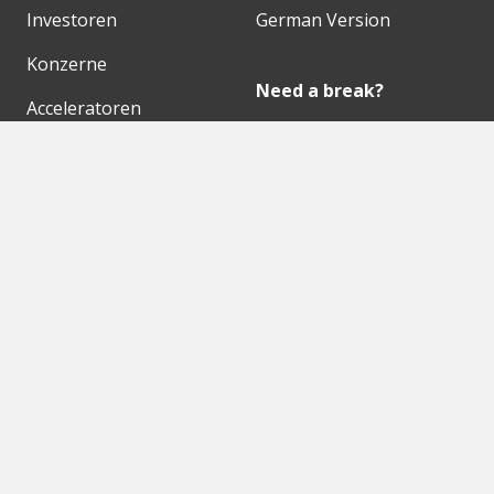
Investoren
German Version
Konzerne
Need a break?
Acceleratoren
Fitnesskit
Initiativen
Bubble Shooter
Digitale Hubs
Workspaces
Events
Unsere Partner