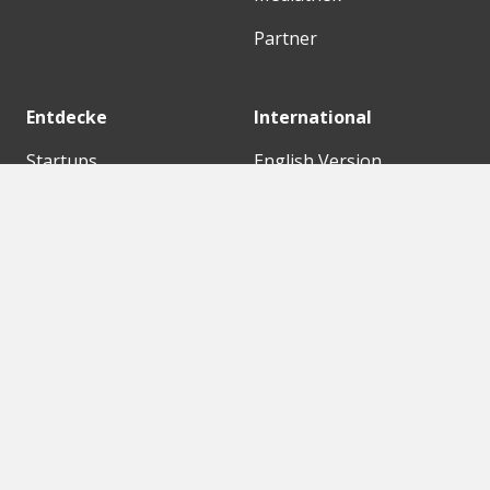
Partner
Entdecke
International
Startups
English Version
Investoren
German Version
Konzerne
Need a break?
Acceleratoren
Fitnesskit
Initiativen
Bubble Shooter
Digitale Hubs
Workspaces
Events