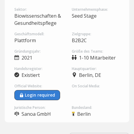
Sektor:
Unternehmensphase:
Biowissenschaften &
Seed Stage
Gesundheitspflege
Geschäftsmodell:
Zielgruppe:
Plattform
B2B2C
Gründungsjahr:
Größe des Teams:
2021
1-10 Mitarbeiter
Handelsregister:
Hauptquartier:
Existiert
Berlin, DE
Official Website:
On Social Media:
Login required
Juristische Person:
Bundesland:
Sanoa GmbH
Berlin