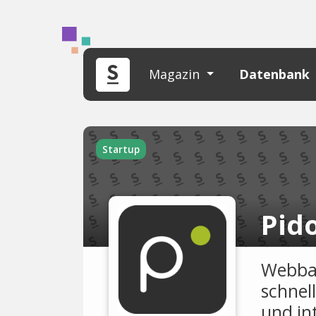
Magazin
Datenbank
Startup
Pid
Webbas
schnel
und in