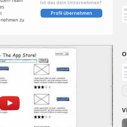
lysten-Team
Ist das dein Unternehmen?
es
Profil übernehmen
l
rnehmen zu
O
V