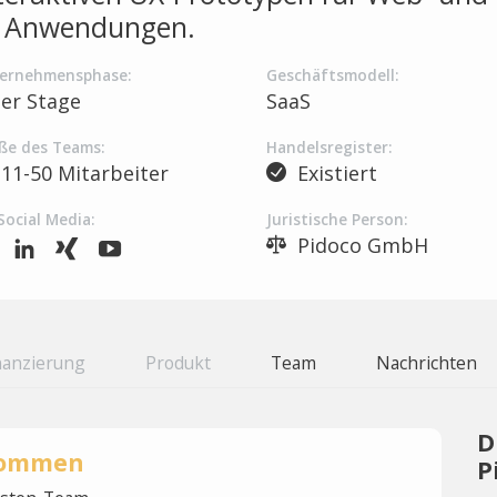
e Anwendungen.
ernehmensphase:
Geschäftsmodell:
ter Stage
SaaS
ße des Teams:
Handelsregister:
11-50 Mitarbeiter
Existiert
Social Media:
Juristische Person:
Pidoco GmbH
nanzierung
Produkt
Team
Nachrichten
D
rnommen
P