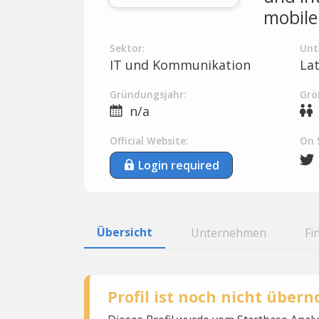
mobil
Sektor:
Unt
IT und Kommunikation
La
Gründungsjahr:
Grö
n/a
Official Website:
On 
Login required
Übersicht
Unternehmen
Fi
Profil ist noch nicht übe