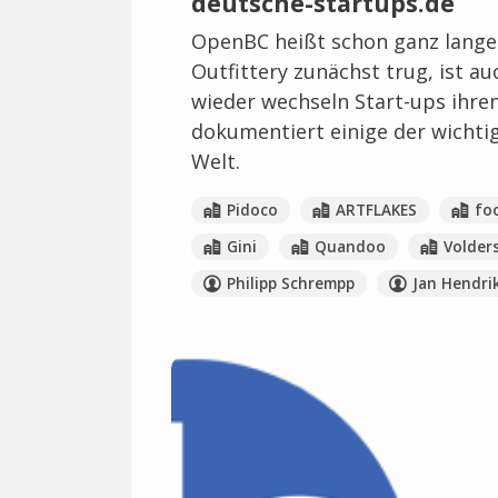
deutsche-startups.de
OpenBC heißt schon ganz lange 
Outfittery zunächst trug, ist a
wieder wechseln Start-ups ihre
dokumentiert einige der wichti
Welt.
Pidoco
ARTFLAKES
fo
Gini
Quandoo
Volder
Philipp Schrempp
Jan Hendri