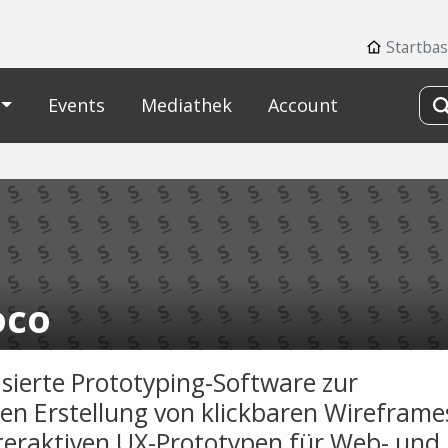
Startbas
Events
Mediathek
Account
oco
ierte Prototyping-Software zur
len Erstellung von klickbaren Wireframe
teraktiven UX-Prototypen für Web- und