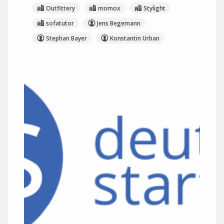
Outfittery
momox
Stylight
sofatutor
Jens Begemann
Stephan Bayer
Konstantin Urban