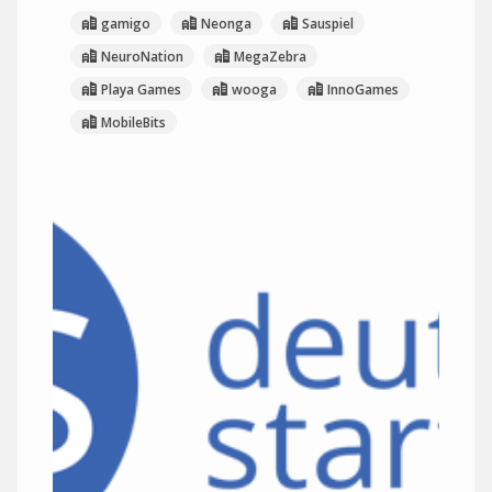
gamigo
Neonga
Sauspiel
NeuroNation
MegaZebra
Playa Games
wooga
InnoGames
MobileBits