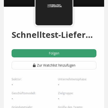
Schnelltest-Lieferant.de
Folgen
Zur Watchlist hinzufügen
Sektor:
Unternehmensphase:
-
-
Geschäftsmodell:
Zielgruppe:
-
-
Gründungsjahr:
Größe des Teams: