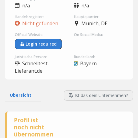
n/a
n/a
Handelsregister:
Hauptquartier:
Nicht gefunden
Munich, DE
Official Website:
On Social Media:
Login required
Juristische Person:
Bundesland:
Schnelltest-
Bayern
Lieferant.de
Übersicht
Ist das dein Unternehmen?
Profil ist
noch nicht
übernommen