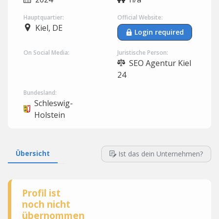
Hauptquartier:
Official Website:
Kiel, DE
Login required
On Social Media:
Juristische Person:
SEO Agentur Kiel
24
Bundesland:
Schleswig-
Holstein
Übersicht
Ist das dein Unternehmen?
Profil ist
noch nicht
übernommen