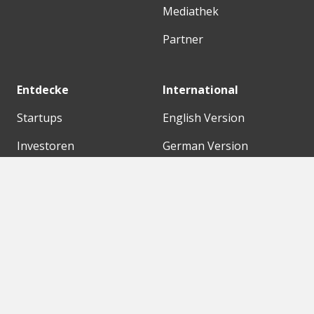
Mediathek
Partner
Entdecke
International
Startups
English Version
Investoren
German Version
Konzerne
Need a break?
Acceleratoren
Fitnesskit
Initiativen
Bubble Shooter
Digitale Hubs
Workspaces