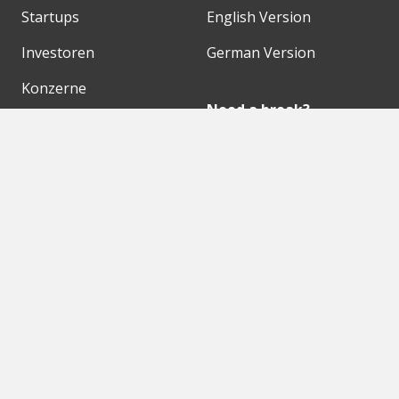
Startups
English Version
Investoren
German Version
Konzerne
Need a break?
Acceleratoren
Fitnesskit
Initiativen
Bubble Shooter
Digitale Hubs
Workspaces
Events
Unsere Partner