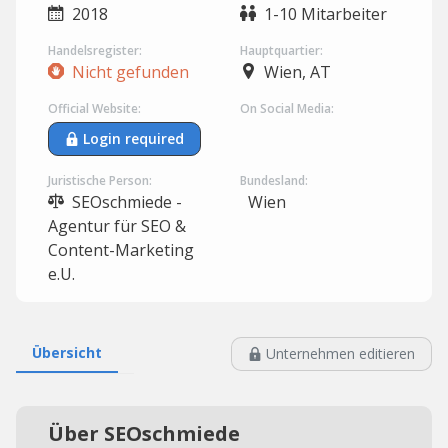
2018
1-10 Mitarbeiter
Handelsregister:
Hauptquartier:
Nicht gefunden
Wien, AT
Official Website:
On Social Media:
Login required
Juristische Person:
Bundesland:
SEOschmiede -
Wien
Agentur für SEO &
Content-Marketing
e.U.
Übersicht
Unternehmen editieren
Über SEOschmiede