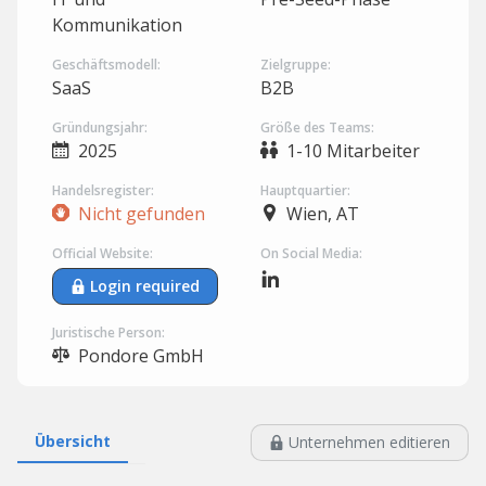
Kommunikation
Geschäftsmodell:
Zielgruppe:
SaaS
B2B
Gründungsjahr:
Größe des Teams:
2025
1-10 Mitarbeiter
Handelsregister:
Hauptquartier:
Nicht gefunden
Wien, AT
Official Website:
On Social Media:
Login required
Juristische Person:
Pondore GmbH
Übersicht
Unternehmen editieren