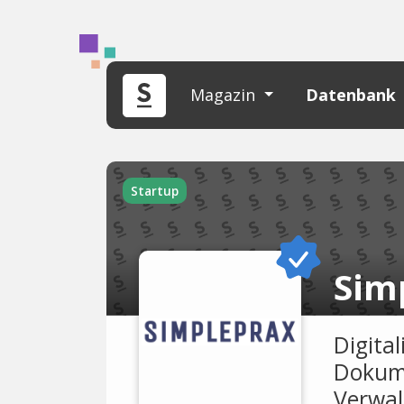
Magazin
Datenbank
Startup
Sim
Digita
Dokume
Verwal