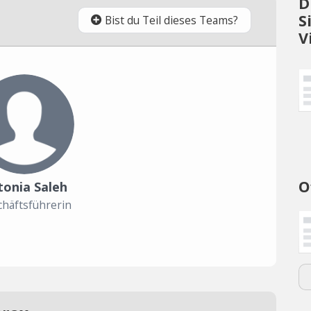
D
S
Bist du Teil dieses Teams?
V
O
tonia Saleh
häftsführerin