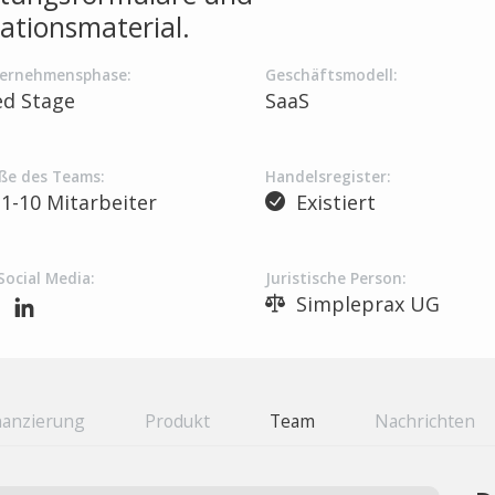
ationsmaterial.
ernehmensphase:
Geschäftsmodell:
ed Stage
SaaS
ße des Teams:
Handelsregister:
1-10 Mitarbeiter
Existiert
Social Media:
Juristische Person:
Simpleprax UG
nanzierung
Produkt
Team
Nachrichten