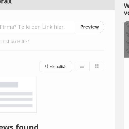
prax
W
v
Preview
chst du Hilfe?
Aktualität
ews found