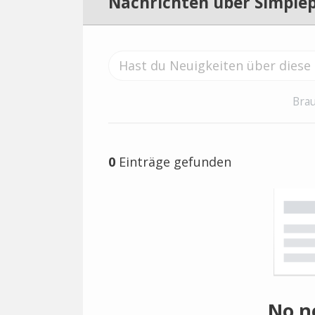
Nachrichten über Simple
Brau
0
Einträge gefunden
No n