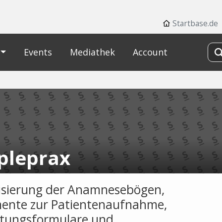
Startbase.de
Events
Mediathek
Account
pleprax
lisierung der Anamnesebögen,
nte zur Patientenaufnahme,
tungsformulare und