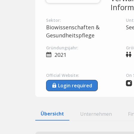
Inform
Sektor:
Unt
Biowissenschaften &
Se
Gesundheitspflege
Gründungsjahr:
Grö
2021
Official Website:
On 
Login required
Übersicht
Unternehmen
Fi