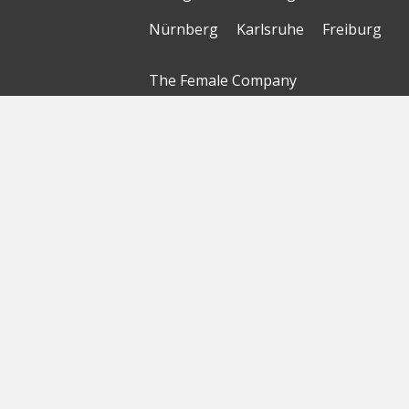
Nürnberg
Karlsruhe
Freiburg
The Female Company
Creditshelf
HTGF
Vialytics
Laserhub
Targomo
Amorelie
Forto
Motor AI
© Startbase
GmbH 2026
Startseite
Sitemap
Geokarte
Datenschutzerklärung
Nutzungsbedingungen