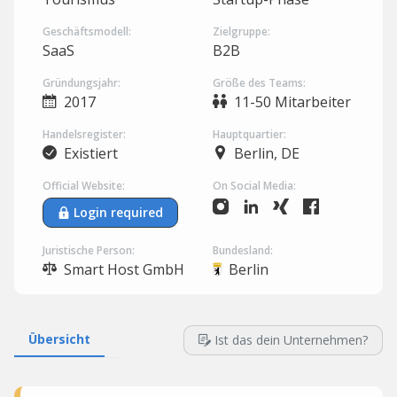
Geschäftsmodell:
Zielgruppe:
SaaS
B2B
Gründungsjahr:
Größe des Teams:
2017
11-50 Mitarbeiter
Handelsregister:
Hauptquartier:
Existiert
Berlin, DE
Official Website:
On Social Media:
Login required
Juristische Person:
Bundesland:
Smart Host GmbH
Berlin
Übersicht
Ist das dein Unternehmen?