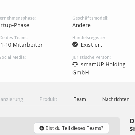
ernehmensphase:
Geschäftsmodell:
artup-Phase
Andere
ße des Teams:
Handelsregister:
1-10 Mitarbeiter
Existiert
Social Media:
Juristische Person:
smartUP Holding
GmbH
nanzierung
Produkt
Team
Nachrichten
D
s
Bist du Teil dieses Teams?