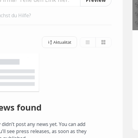
chst du Hilfe?
Aktualität
ews found
 didn’t post any news yet. You can add
u’ll see press releases, as soon as they