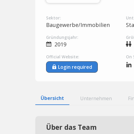
Sektor:
Unt
Baugewerbe/Immobilien
St
Gründungsjahr:
Grö
2019
Official Website:
On 
Login required
Übersicht
Unternehmen
Fi
Über das Team