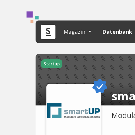
Magazin
Datenbank
Startup
sma
Modula