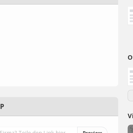
O
UP
V
Preview