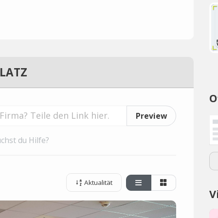
PLATZ
O
Preview
chst du Hilfe?
Aktualität
V