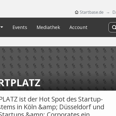
Startbase.de
D
Events
Mediathek
Account
RTPLATZ
LATZ ist der Hot Spot des Startup-
tems in Köln &amp; Düsseldorf und
 Startups &amp; Corporates ein