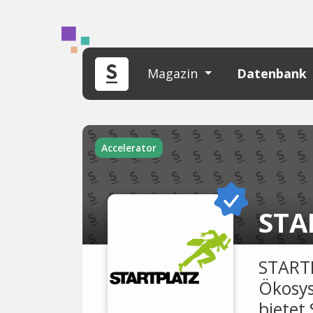
Magazin
Datenbank
Accelerator
STA
STARTP
Ökosys
bietet