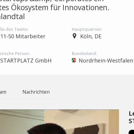
tes Ökosystem für Innovationen.
landtal
ße des Teams:
Hauptquartier:
11-50 Mitarbeiter
Köln, DE
stische Person:
Bundesland:
STARTPLATZ GmbH
Nordrhein-Westfalen
eam
Nachrichten
L
S