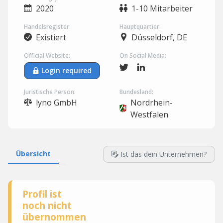
2020
1-10 Mitarbeiter
Handelsregister:
Hauptquartier:
Existiert
Düsseldorf, DE
Official Website:
On Social Media:
Login required
Juristische Person:
Bundesland:
lyno GmbH
Nordrhein-
Westfalen
Übersicht
Ist das dein Unternehmen?
Profil ist
noch nicht
übernommen