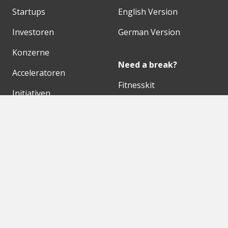
Startups
English Version
Investoren
German Version
Konzerne
Need a break?
Acceleratoren
Fitnesskit
Initiativen
Bubble Shooter
Digitale Hubs
Workspaces
Events
Unsere Partner