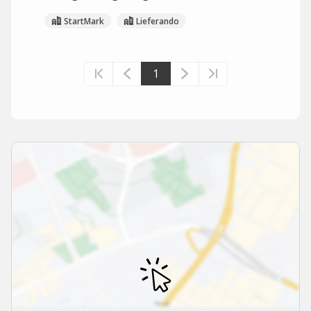
StartMark
Lieferando
1