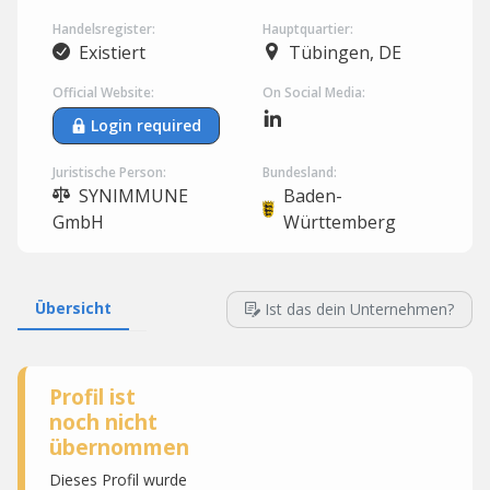
Handelsregister:
Hauptquartier:
Existiert
Tübingen, DE
Official Website:
On Social Media:
Login required
Juristische Person:
Bundesland:
SYNIMMUNE
Baden-
GmbH
Württemberg
Übersicht
Ist das dein Unternehmen?
Profil ist
noch nicht
übernommen
Dieses Profil wurde